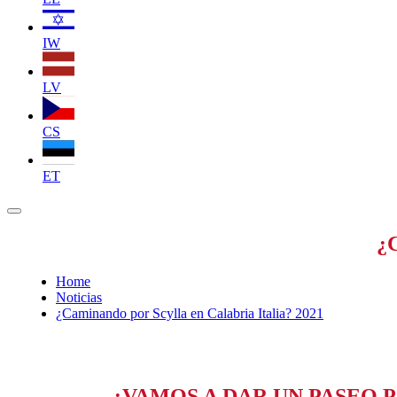
IW
LV
CS
ET
¿C
Home
Noticias
¿Caminando por Scylla en Calabria Italia? 2021
¿VAMOS A DAR UN PASEO P