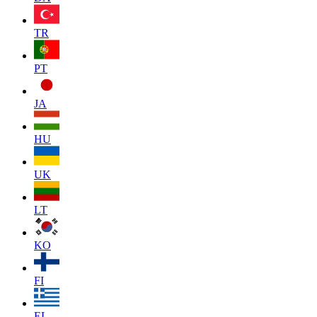
TR
PT
JA
HU
UK
LT
KO
FI
EL