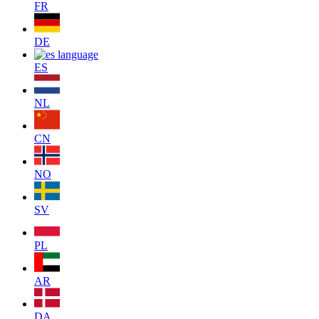
FR
DE
ES
NL
CN
NO
SV
PL
AR
DA