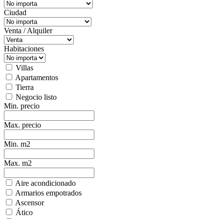
Ciudad
Venta / Alquiler
Habitaciones
Villas
Apartamentos
Tierra
Negocio listo
Min. precio
Max. precio
Min. m2
Max. m2
Aire acondicionado
Armarios empotrados
Ascensor
Ático