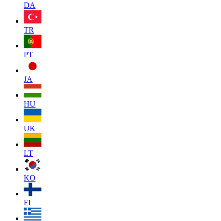
DA
TR
PT
JA
HU
UK
LT
KO
FI