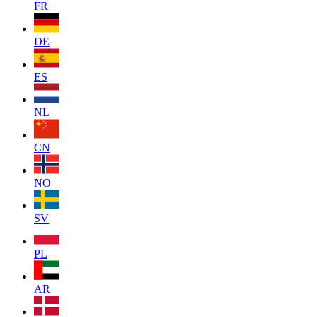
FR
DE
ES
NL
CN
NO
SV
PL
AR