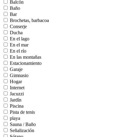
Balcón
Baño
Bar
Brochetas, barbacoa
Conserje
Ducha
En el lago
En el mar
En el río
En las montañas
Estacionamiento
Garaje
Gimnasio
Hogar
Internet
Jacuzzi
Jardín
Piscina
Pista de tenis
playa
Sauna / Baño
Señalización
Sótano