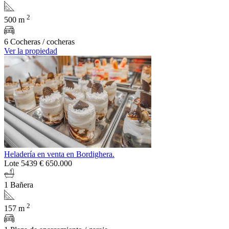
2
500 m
6 Cocheras / cocheras
Ver la propiedad
Heladería en venta en Bordighera.
Lote 5439
€ 650.000
1 Bañera
2
157 m