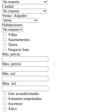
Ciudad
Venta / Alquiler
Habitaciones
Villas
Apartamentos
Tierra
Negocio listo
Min. precio
Max. precio
Min. m2
Max. m2
Aire acondicionado
Armarios empotrados
Ascensor
Ático