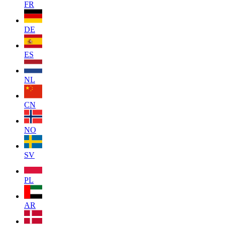
FR
DE
ES
NL
CN
NO
SV
PL
AR