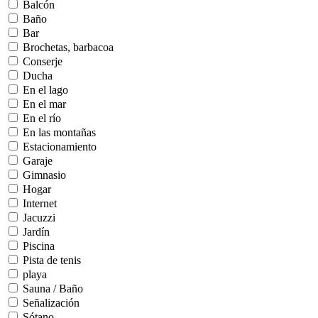
Balcón
Baño
Bar
Brochetas, barbacoa
Conserje
Ducha
En el lago
En el mar
En el río
En las montañas
Estacionamiento
Garaje
Gimnasio
Hogar
Internet
Jacuzzi
Jardín
Piscina
Pista de tenis
playa
Sauna / Baño
Señalización
Sótano