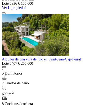
Lote 5336
€ 155.000
Ver la propiedad
Alquiler de una villa de lujo en Saint-Jean-Cap-Ferrat
Lote 5407
€ 265.000
5 Dormitorios
7 Cuartos de baño
2
600 m
8 Cocheras / cocheras