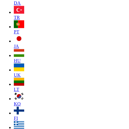
DA
TR
PT
JA
HU
UK
LT
KO
FI