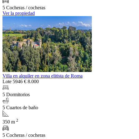
5 Cocheras / cocheras
Ver la propiedad
Villa en alquiler en zona elitista de Roma
Lote 5946
€ 8.000
5 Dormitorios
5 Cuartos de baño
2
350 m
5 Cocheras / cocheras