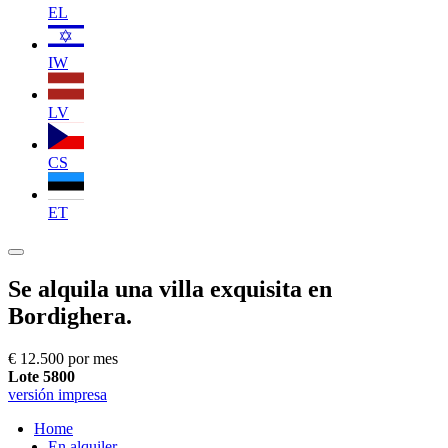
EL
IW
LV
CS
ET
Se alquila una villa exquisita en
Bordighera.
€ 12.500 por mes
Lote 5800
versión impresa
Home
En alquiler