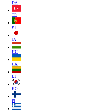
DA
TR
PT
JA
HU
UK
LT
KO
FI