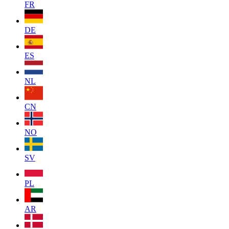
FR
DE
ES
NL
CN
NO
SV
PL
AR