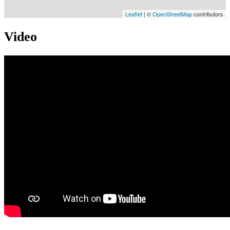
Leaflet
| ©
OpenStreetMap
contributors
Video