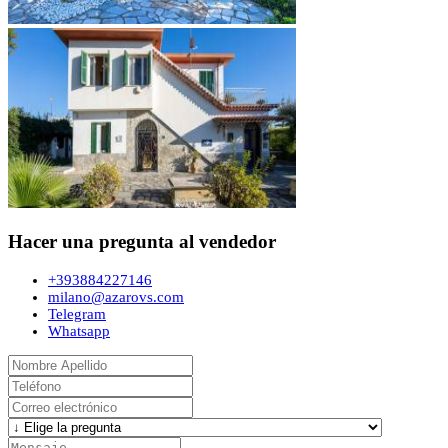
Hacer una pregunta al vendedor
+393884227146
milano@azarovs.com
Telegram
Whatsapp