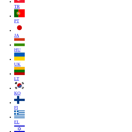
TR
PT
JA
HU
UK
LT
KO
FI
EL