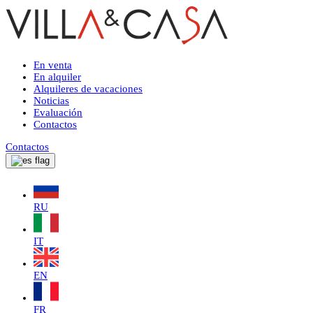
En venta
En alquiler
Alquileres de vacaciones
Noticias
Evaluación
Contactos
Contactos
RU
IT
EN
FR