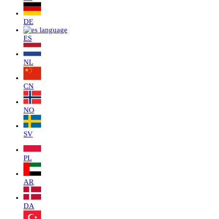
DE
ES
NL
CN
NO
SV
PL
AR
DA