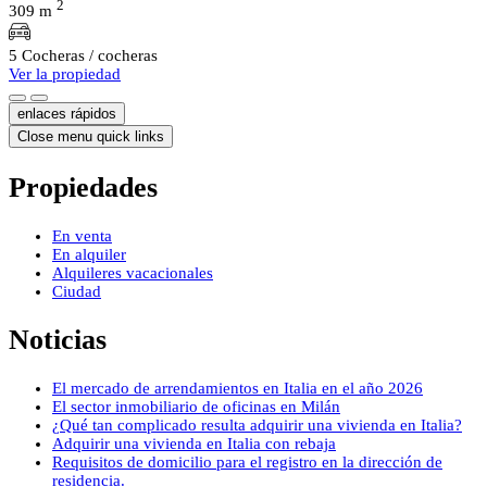
2
309 m
5 Cocheras / cocheras
Ver la propiedad
enlaces rápidos
Close menu quick links
Propiedades
En venta
En alquiler
Alquileres vacacionales
Ciudad
Noticias
El mercado de arrendamientos en Italia en el año 2026
El sector inmobiliario de oficinas en Milán
¿Qué tan complicado resulta adquirir una vivienda en Italia?
Adquirir una vivienda en Italia con rebaja
Requisitos de domicilio para el registro en la dirección de
residencia.