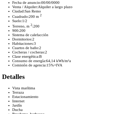
Fecha de anuncio:
00/00/0000
Venta / Alquiler:
Alquiler a largo plazo
Ciudad:
San Remo
2
Cuadrado:
200 m
Suelo:
1/2
2
Terreno, m
:
200
900:
200
Sistema de calefacción
Dormitorios:
2
Habitaciones:
3
Cuartos de baño:
2
Cocheras / cocheras:
2
Clase energética:
B
Consumo de energía:
64,14 kWh/m²a
Comisión de agencia:
15%+IVA
Detalles
Vista marítima
Terraza
Estacionamiento
Internet
Jardín
Ducha
Brochetas, barbacoa