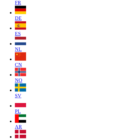
FR
DE
ES
NL
CN
NO
SV
PL
AR