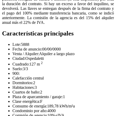
la duración del contrato. Si hay un exceso a favor del inquilino, se
devolverá. Las llaves se entregan después de la firma del contrato y
el pago del 100% mediante transferencia bancaria, como se indicó
anteriormente. La comisión de la agencia es del 15% del alquiler
anual más el 22% de IVA.
Características principales
Lote:
5888
Fecha de anuncio:
00/00/0000
Venta / Alquiler:
Alquiler a largo plazo
Ciudad:
Ospedaletti
2
Cuadrado:
127 m
Suelo:
3/3
900:
Calefacción central
Dormitorios:
2
Habitaciones:
3
Cuartos de baño:
2
Plaza de aparcamiento / garaje:
1
Clase energética:
F
Consumo de energía:
189,78 kWh/m²a
Condominio por año:
4000
Comisión de agencia:
10%+IVA