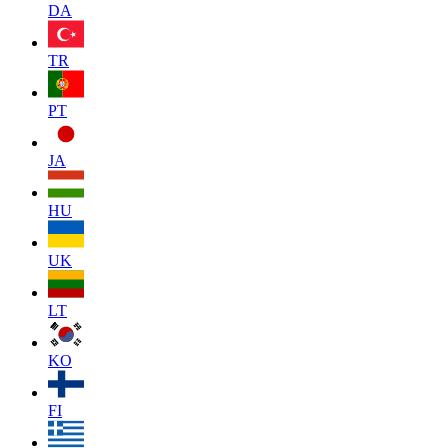
DA
TR
PT
JA
HU
UK
LT
KO
FI