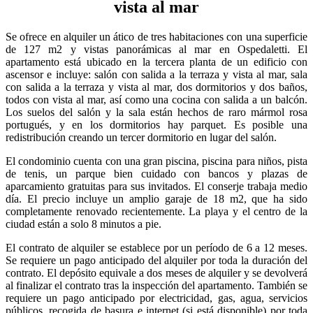
vista al mar
Se ofrece en alquiler un ático de tres habitaciones con una superficie
de 127 m2 y vistas panorámicas al mar en Ospedaletti. El
apartamento está ubicado en la tercera planta de un edificio con
ascensor e incluye: salón con salida a la terraza y vista al mar, sala
con salida a la terraza y vista al mar, dos dormitorios y dos baños,
todos con vista al mar, así como una cocina con salida a un balcón.
Los suelos del salón y la sala están hechos de raro mármol rosa
portugués, y en los dormitorios hay parquet. Es posible una
redistribución creando un tercer dormitorio en lugar del salón.
El condominio cuenta con una gran piscina, piscina para niños, pista
de tenis, un parque bien cuidado con bancos y plazas de
aparcamiento gratuitas para sus invitados. El conserje trabaja medio
día. El precio incluye un amplio garaje de 18 m2, que ha sido
completamente renovado recientemente. La playa y el centro de la
ciudad están a solo 8 minutos a pie.
El contrato de alquiler se establece por un período de 6 a 12 meses.
Se requiere un pago anticipado del alquiler por toda la duración del
contrato. El depósito equivale a dos meses de alquiler y se devolverá
al finalizar el contrato tras la inspección del apartamento. También se
requiere un pago anticipado por electricidad, gas, agua, servicios
públicos, recogida de basura e internet (si está disponible) por toda