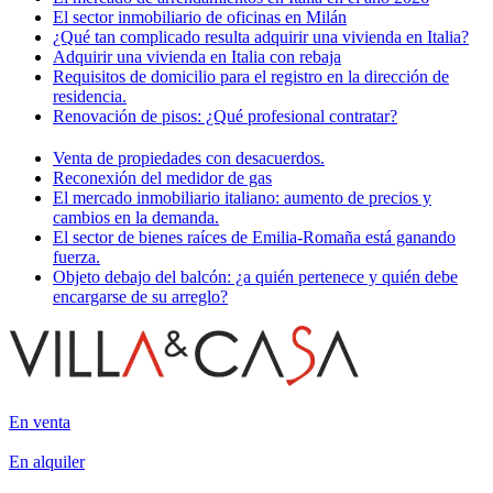
El sector inmobiliario de oficinas en Milán
¿Qué tan complicado resulta adquirir una vivienda en Italia?
Adquirir una vivienda en Italia con rebaja
Requisitos de domicilio para el registro en la dirección de
residencia.
Renovación de pisos: ¿Qué profesional contratar?
Venta de propiedades con desacuerdos.
Reconexión del medidor de gas
El mercado inmobiliario italiano: aumento de precios y
cambios en la demanda.
El sector de bienes raíces de Emilia-Romaña está ganando
fuerza.
Objeto debajo del balcón: ¿a quién pertenece y quién debe
encargarse de su arreglo?
En venta
En alquiler