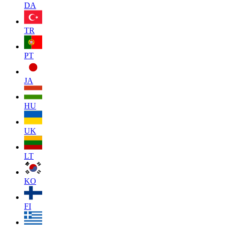
DA
TR
PT
JA
HU
UK
LT
KO
FI