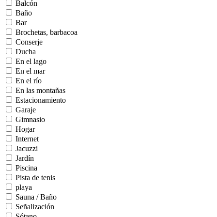
Balcón
Baño
Bar
Brochetas, barbacoa
Conserje
Ducha
En el lago
En el mar
En el río
En las montañas
Estacionamiento
Garaje
Gimnasio
Hogar
Internet
Jacuzzi
Jardín
Piscina
Pista de tenis
playa
Sauna / Baño
Señalización
Sótano