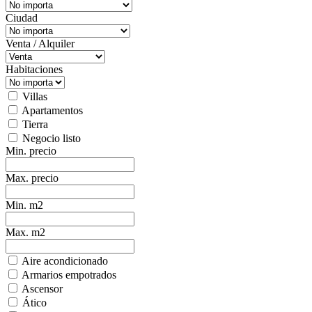
Ciudad
Venta / Alquiler
Habitaciones
Villas
Apartamentos
Tierra
Negocio listo
Min. precio
Max. precio
Min. m2
Max. m2
Aire acondicionado
Armarios empotrados
Ascensor
Ático