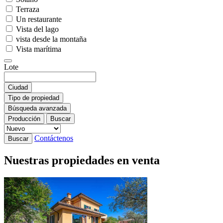
Terraza
Un restaurante
Vista del lago
vista desde la montaña
Vista marítima
Lote
Ciudad
Tipo de propiedad
Búsqueda avanzada
Producción
Buscar
Contáctenos
Buscar
Nuestras propiedades en venta