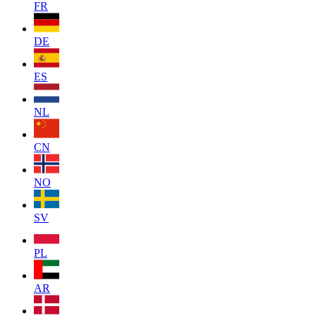
FR
DE
ES
NL
CN
NO
SV
PL
AR