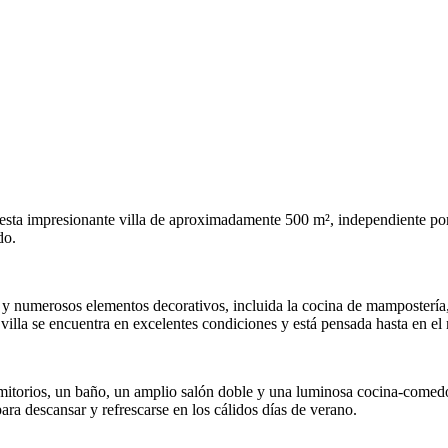
a esta impresionante villa de aproximadamente 500 m², independiente por
do.
s y numerosos elementos decorativos, incluida la cocina de mampostería
villa se encuentra en excelentes condiciones y está pensada hasta en el
mitorios, un baño, un amplio salón doble y una luminosa cocina-comedor
ra descansar y refrescarse en los cálidos días de verano.