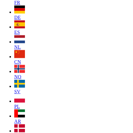
FR
DE
ES
NL
CN
NO
SV
PL
AR