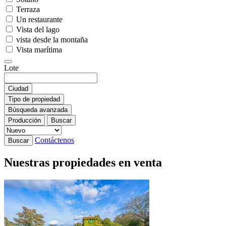
Terraza
Un restaurante
Vista del lago
vista desde la montaña
Vista marítima
Lote
Ciudad
Tipo de propiedad
Búsqueda avanzada
Producción
Buscar
Contáctenos
Buscar
Nuestras propiedades en venta