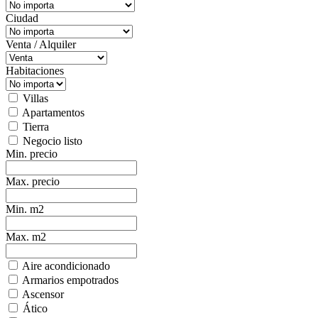
Ciudad
Venta / Alquiler
Habitaciones
Villas
Apartamentos
Tierra
Negocio listo
Min. precio
Max. precio
Min. m2
Max. m2
Aire acondicionado
Armarios empotrados
Ascensor
Ático