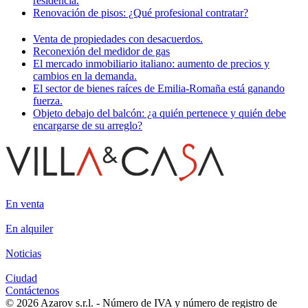
residencia.
Renovación de pisos: ¿Qué profesional contratar?
Venta de propiedades con desacuerdos.
Reconexión del medidor de gas
El mercado inmobiliario italiano: aumento de precios y
cambios en la demanda.
El sector de bienes raíces de Emilia-Romaña está ganando
fuerza.
Objeto debajo del balcón: ¿a quién pertenece y quién debe
encargarse de su arreglo?
En venta
En alquiler
Noticias
Ciudad
Contáctenos
© 2026 Azarov s.r.l. - Número de IVA y número de registro de