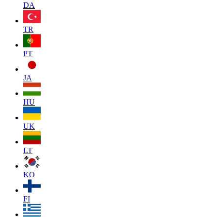
DA
TR
PT
JA
HU
UK
LT
KO
FI