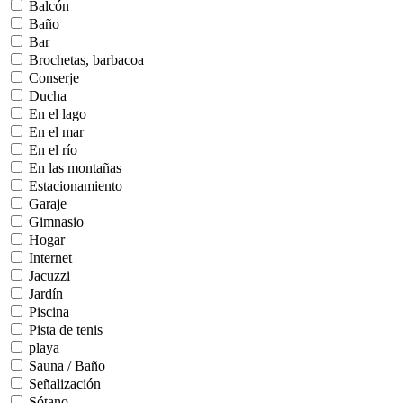
Balcón
Baño
Bar
Brochetas, barbacoa
Conserje
Ducha
En el lago
En el mar
En el río
En las montañas
Estacionamiento
Garaje
Gimnasio
Hogar
Internet
Jacuzzi
Jardín
Piscina
Pista de tenis
playa
Sauna / Baño
Señalización
Sótano