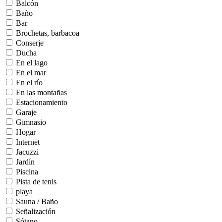
Balcón
Baño
Bar
Brochetas, barbacoa
Conserje
Ducha
En el lago
En el mar
En el río
En las montañas
Estacionamiento
Garaje
Gimnasio
Hogar
Internet
Jacuzzi
Jardín
Piscina
Pista de tenis
playa
Sauna / Baño
Señalización
Sótano