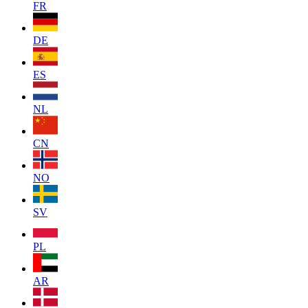
FR
DE
ES
NL
CN
NO
SV
PL
AR