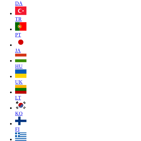
DA
TR
PT
JA
HU
UK
LT
KO
FI