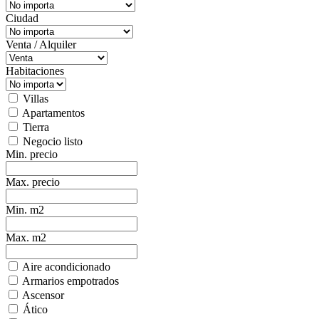
Ciudad
Venta / Alquiler
Habitaciones
Villas
Apartamentos
Tierra
Negocio listo
Min. precio
Max. precio
Min. m2
Max. m2
Aire acondicionado
Armarios empotrados
Ascensor
Ático