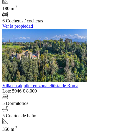
2
180 m
6 Cocheras / cocheras
Ver la propiedad
Villa en alquiler en zona elitista de Roma
Lote 5946
€ 8.000
5 Dormitorios
5 Cuartos de baño
2
350 m