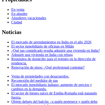
En venta
En alquiler
Alquileres vacacionales
Ciudad
Noticias
El mercado de arrendamientos en Italia en el año 2026
El sector inmobiliario de oficinas en Milán
¿Qué tan complicado resulta adquirir una vivienda en Italia?
Adquirir una vivienda en Italia con rebaja
Requisitos de domicilio para el registro en la dirección de
residencia.
Renovación de pisos: ¿Qué profesional contratar?
Venta de propiedades con desacuerdos.
Reconexión del medidor de gas
El mercado inmobiliario italiano: aumento de precios y
cambios en la demanda.
El sector de bienes raíces de Emilia-Romaña está ganando
fuerza.
Objeto debajo del balcón: ¿a quién pertenece y quién debe