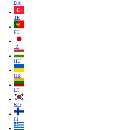
DA
TR
PT
JA
HU
UK
LT
KO
FI