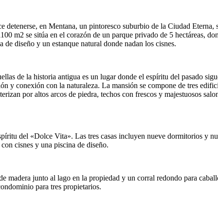
ce detenerse, en
Mentana
, un pintoresco suburbio de la Ciudad Eterna
 1100 m2 se sitúa en el corazón de un parque privado de 5 hectáreas, do
na de diseño y un estanque natural donde nadan los cisnes.
ellas de la historia antigua es un lugar donde el espíritu del pasado s
ión y conexión con la naturaleza. La mansión se compone de tres edifici
terizan por altos arcos de piedra, techos con frescos y majestuosos salo
espíritu del «Dolce Vita». Las tres casas incluyen nueve dormitorios y n
 con cisnes y una piscina de diseño.
de madera junto al lago en la propiedad y un corral redondo para caballo
ondominio para tres propietarios.