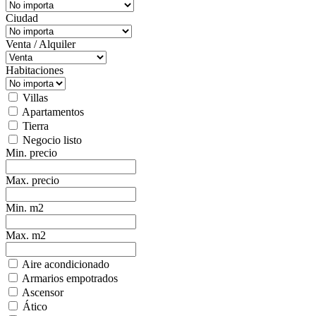
Ciudad
Venta / Alquiler
Habitaciones
Villas
Apartamentos
Tierra
Negocio listo
Min. precio
Max. precio
Min. m2
Max. m2
Aire acondicionado
Armarios empotrados
Ascensor
Ático