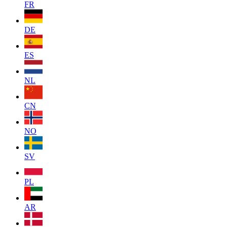
FR
DE
ES
NL
CN
NO
SV
PL
AR