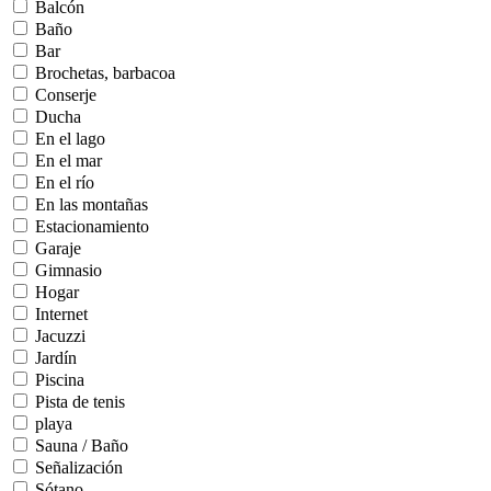
Balcón
Baño
Bar
Brochetas, barbacoa
Conserje
Ducha
En el lago
En el mar
En el río
En las montañas
Estacionamiento
Garaje
Gimnasio
Hogar
Internet
Jacuzzi
Jardín
Piscina
Pista de tenis
playa
Sauna / Baño
Señalización
Sótano