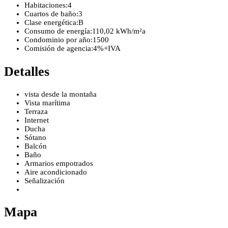
Habitaciones:
4
Cuartos de baño:
3
Clase energética:
B
Consumo de energía:
110,02 kWh/m²a
Condominio por año:
1500
Comisión de agencia:
4%+IVA
Detalles
vista desde la montaña
Vista marítima
Terraza
Internet
Ducha
Sótano
Balcón
Baño
Armarios empotrados
Aire acondicionado
Señalización
Mapa