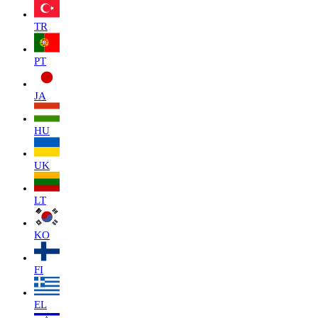
TR
PT
JA
HU
UK
LT
KO
FI
EL