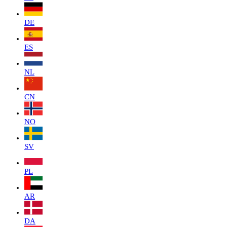
DE
ES
NL
CN
NO
SV
PL
AR
DA