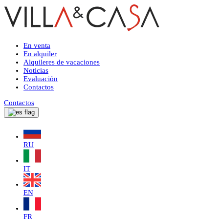
En venta
En alquiler
Alquileres de vacaciones
Noticias
Evaluación
Contactos
Contactos
RU
IT
EN
FR