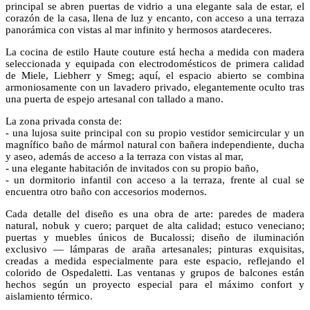
principal se abren puertas de vidrio a una elegante sala de estar, el
corazón de la casa, llena de luz y encanto, con acceso a una terraza
panorámica con vistas al mar infinito y hermosos atardeceres.
La cocina de estilo Haute couture está hecha a medida con madera
seleccionada y equipada con electrodomésticos de primera calidad
de Miele, Liebherr y Smeg; aquí, el espacio abierto se combina
armoniosamente con un lavadero privado, elegantemente oculto tras
una puerta de espejo artesanal con tallado a mano.
La zona privada consta de:
- una lujosa suite principal con su propio vestidor semicircular y un
magnífico baño de mármol natural con bañera independiente, ducha
y aseo, además de acceso a la terraza con vistas al mar,
- una elegante habitación de invitados con su propio baño,
- un dormitorio infantil con acceso a la terraza, frente al cual se
encuentra otro baño con accesorios modernos.
Cada detalle del diseño es una obra de arte: paredes de madera
natural, nobuk y cuero; parquet de alta calidad; estuco veneciano;
puertas y muebles únicos de Bucalossi; diseño de iluminación
exclusivo — lámparas de araña artesanales; pinturas exquisitas,
creadas a medida especialmente para este espacio, reflejando el
colorido de Ospedaletti. Las ventanas y grupos de balcones están
hechos según un proyecto especial para el máximo confort y
aislamiento térmico.