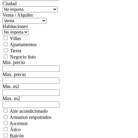
Ciudad
Venta / Alquiler
Habitaciones
Villas
Apartamentos
Tierra
Negocio listo
Min. precio
Max. precio
Min. m2
Max. m2
Aire acondicionado
Armarios empotrados
Ascensor
Ático
Balcón