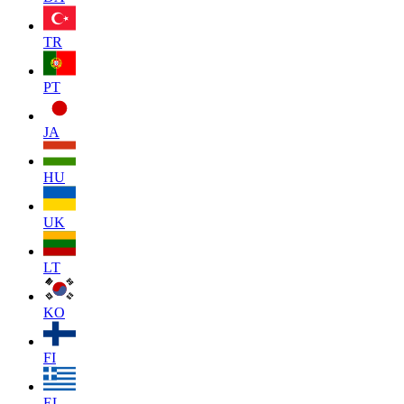
TR
PT
JA
HU
UK
LT
KO
FI
EL