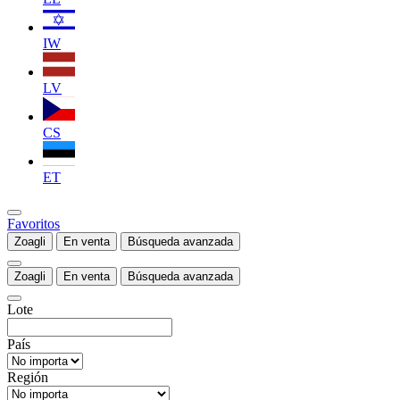
IW
LV
CS
ET
Favoritos
Zoagli
En venta
Búsqueda avanzada
Zoagli
En venta
Búsqueda avanzada
Lote
País
Región