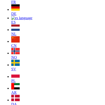
FR
DE
ES
NL
CN
NO
SV
PL
AR
DA