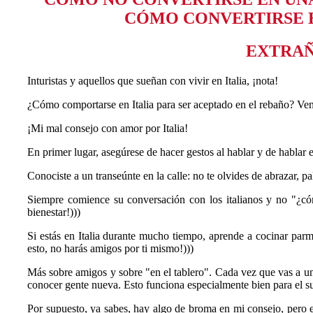
CÓMO CONVERTIRSE E
EXTRA
Inturistas y aquellos que sueñan con vivir en Italia, ¡nota!
¿Cómo comportarse en Italia para ser aceptado en el rebaño? Vend
¡Mi mal consejo con amor por Italia!
En primer lugar, asegúrese de hacer gestos al hablar y de hablar e
Conociste a un transeúnte en la calle: no te olvides de abrazar, p
Siempre comience su conversación con los italianos y no "¿cóm
bienestar!)))
Si estás en Italia durante mucho tiempo, aprende a cocinar parmi
esto, no harás amigos por ti mismo!)))
Más sobre amigos y sobre "en el tablero". Cada vez que vas a un c
conocer gente nueva. Esto funciona especialmente bien para el sur
Por supuesto, ya sabes, hay algo de broma en mi consejo, pero en