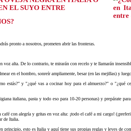
N EL SUYO ENTRE
ÑOS?
rás pronto a nosotros, prometen abrir las fronteras.
n voz alta. De lo contrario, te mirarán con recelo y te llamarán insensibl
almear en el hombro, sonreír ampliamente, besar (en las mejillas) y lueg
o estás?" y "¿qué vas a cocinar hoy para el almuerzo?" o "¿qué cen
giana italiana, pasta y todo eso para 10-20 personas) y prepárate para i
afé con alegría y gritas en voz alta: ¡todo el café a mi cargo! (¡prefer
 de Italia.
 principio, esto es Italia y aquí tiene sus propias reglas y leyes de c