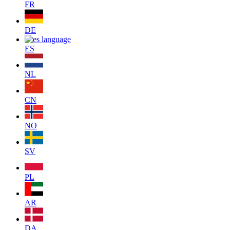
FR
DE
ES
NL
CN
NO
SV
PL
AR
DA