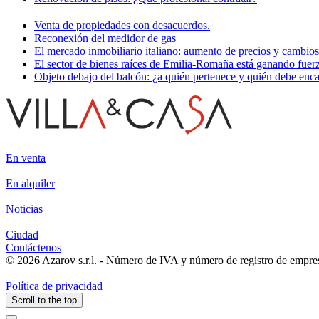
Venta de propiedades con desacuerdos.
Reconexión del medidor de gas
El mercado inmobiliario italiano: aumento de precios y cambio
El sector de bienes raíces de Emilia-Romaña está ganando fuer
Objeto debajo del balcón: ¿a quién pertenece y quién debe enca
En venta
En alquiler
Noticias
Ciudad
Contáctenos
© 2026 Azarov s.r.l. - Número de IVA y número de registro de empres
Política de privacidad
Scroll to the top