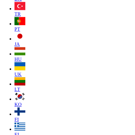
TR
PT
JA
HU
UK
LT
KO
FI
EL