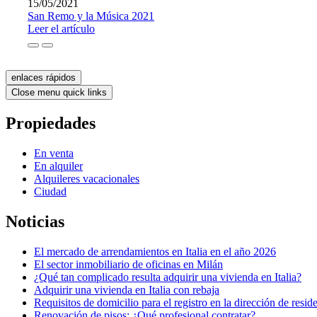
15/05/2021
San Remo y la Música 2021
Leer el artículo
enlaces rápidos
Close menu quick links
Propiedades
En venta
En alquiler
Alquileres vacacionales
Ciudad
Noticias
El mercado de arrendamientos en Italia en el año 2026
El sector inmobiliario de oficinas en Milán
¿Qué tan complicado resulta adquirir una vivienda en Italia?
Adquirir una vivienda en Italia con rebaja
Requisitos de domicilio para el registro en la dirección de resid
Renovación de pisos: ¿Qué profesional contratar?