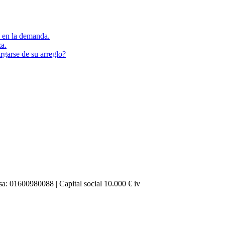
s en la demanda.
za.
rgarse de su arreglo?
a: 01600980088 | Capital social 10.000 € iv