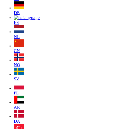
DE
ES
NL
CN
NO
SV
PL
AR
DA