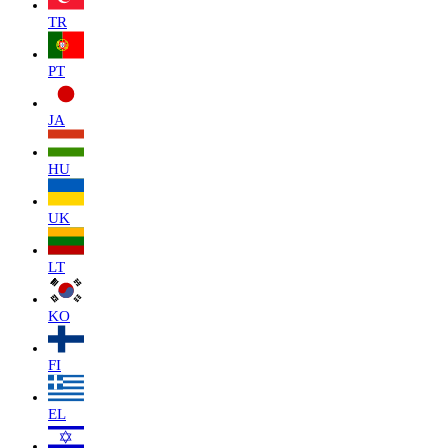
TR
PT
JA
HU
UK
LT
KO
FI
EL