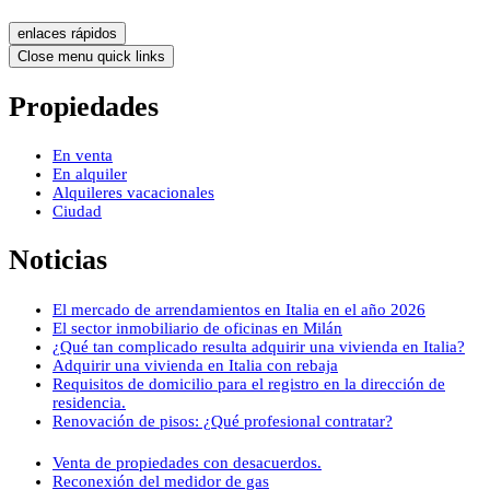
enlaces rápidos
Close menu quick links
Propiedades
En venta
En alquiler
Alquileres vacacionales
Ciudad
Noticias
El mercado de arrendamientos en Italia en el año 2026
El sector inmobiliario de oficinas en Milán
¿Qué tan complicado resulta adquirir una vivienda en Italia?
Adquirir una vivienda en Italia con rebaja
Requisitos de domicilio para el registro en la dirección de
residencia.
Renovación de pisos: ¿Qué profesional contratar?
Venta de propiedades con desacuerdos.
Reconexión del medidor de gas