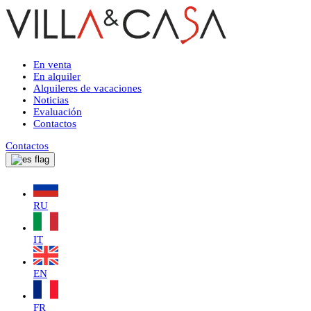
En venta
En alquiler
Alquileres de vacaciones
Noticias
Evaluación
Contactos
Contactos
RU
IT
EN
FR