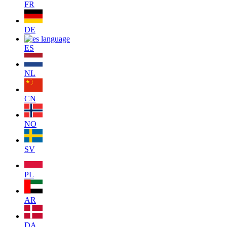
FR
DE
ES
NL
CN
NO
SV
PL
AR
DA