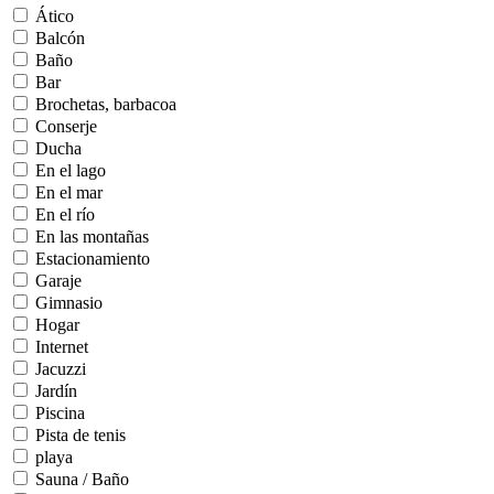
Ático
Balcón
Baño
Bar
Brochetas, barbacoa
Conserje
Ducha
En el lago
En el mar
En el río
En las montañas
Estacionamiento
Garaje
Gimnasio
Hogar
Internet
Jacuzzi
Jardín
Piscina
Pista de tenis
playa
Sauna / Baño