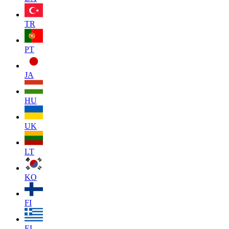
TR
PT
JA
HU
UK
LT
KO
FI
EL