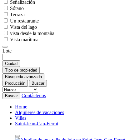
Señalización
Sótano
Terraza
Un restaurante
Vista del lago
vista desde la montaña
Vista marítima
Lote
Ciudad
Tipo de propiedad
Búsqueda avanzada
Producción
Buscar
Contáctenos
Buscar
Home
Alquileres de vacaciones
Villas
Saint-Jean-Cap-Ferrat