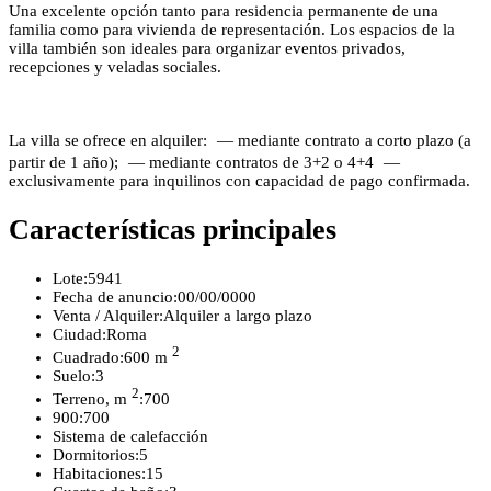
Una excelente opción tanto para residencia permanente de una
familia como para vivienda de representación. Los espacios de la
villa también son ideales para organizar eventos privados,
recepciones y veladas sociales.
La villa se ofrece en alquiler: — mediante contrato a corto plazo (a
partir de 1 año); — mediante contratos de 3+2 o 4+4 —
exclusivamente para inquilinos con capacidad de pago confirmada.
Características principales
Lote:
5941
Fecha de anuncio:
00/00/0000
Venta / Alquiler:
Alquiler a largo plazo
Ciudad:
Roma
2
Cuadrado:
600 m
Suelo:
3
2
Terreno, m
:
700
900:
700
Sistema de calefacción
Dormitorios:
5
Habitaciones:
15