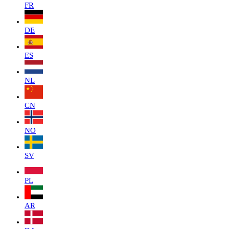
FR
DE
ES
NL
CN
NO
SV
PL
AR