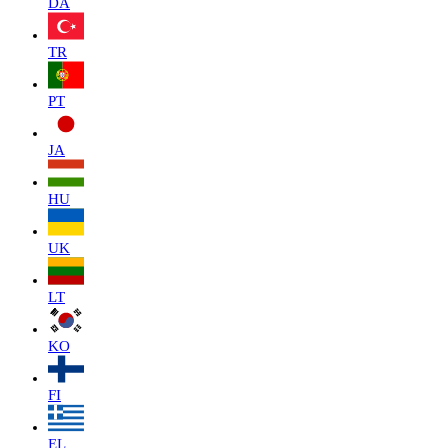
DA
TR
PT
JA
HU
UK
LT
KO
FI
EL