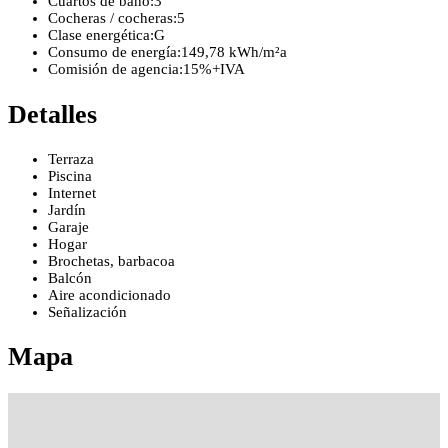
Cuartos de baño:
3
Cocheras / cocheras:
5
Clase energética:
G
Consumo de energía:
149,78 kWh/m²a
Comisión de agencia:
15%+IVA
Detalles
Terraza
Piscina
Internet
Jardín
Garaje
Hogar
Brochetas, barbacoa
Balcón
Aire acondicionado
Señalización
Mapa