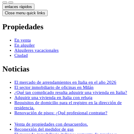
enlaces rápidos
Close menu quick links
Propiedades
En venta
En alquiler
Alquileres vacacionales
Ciudad
Noticias
El mercado de arrendamientos en Italia en el año 2026
El sector inmobiliario de oficinas en Milán
¿Qué tan complicado resulta adquirir una vivienda en Italia?
Adquirir una vivienda en Italia con rebaja
Requisitos de domicilio para el registro en la dirección de
residencia.
Renovación de pisos: ¿Qué profesional contratar?
Venta de propiedades con desacuerdos.
Reconexión del medidor de gas