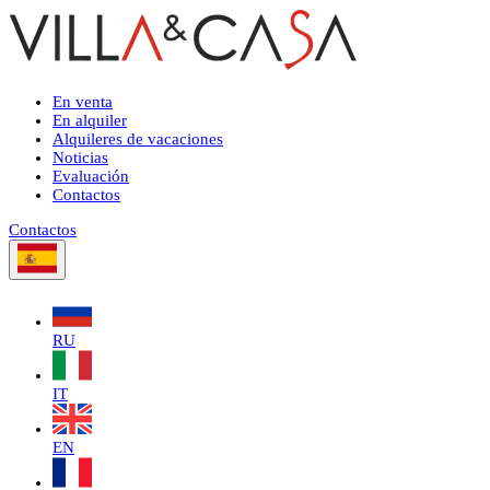
En venta
En alquiler
Alquileres de vacaciones
Noticias
Evaluación
Contactos
Contactos
RU
IT
EN