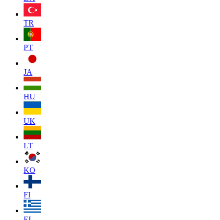
TR
PT
JA
HU
UK
LT
KO
FI
EL