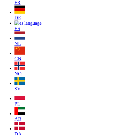
FR
DE
ES
NL
CN
NO
SV
PL
AR
DA