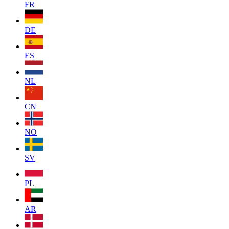
FR
DE
ES
NL
CN
NO
SV
PL
AR