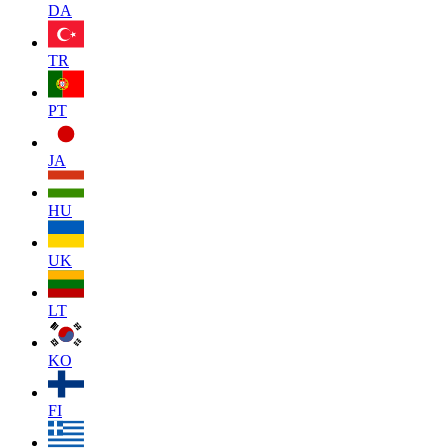
DA
TR
PT
JA
HU
UK
LT
KO
FI