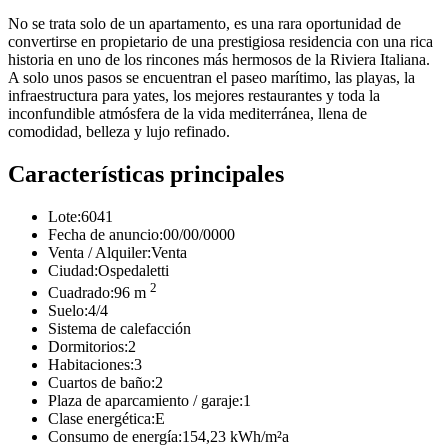
No se trata solo de un apartamento, es una rara oportunidad de
convertirse en propietario de una prestigiosa residencia con una rica
historia en uno de los rincones más hermosos de la Riviera Italiana.
A solo unos pasos se encuentran el paseo marítimo, las playas, la
infraestructura para yates, los mejores restaurantes y toda la
inconfundible atmósfera de la vida mediterránea, llena de
comodidad, belleza y lujo refinado.
Características principales
Lote:
6041
Fecha de anuncio:
00/00/0000
Venta / Alquiler:
Venta
Ciudad:
Ospedaletti
2
Cuadrado:
96 m
Suelo:
4/4
Sistema de calefacción
Dormitorios:
2
Habitaciones:
3
Cuartos de baño:
2
Plaza de aparcamiento / garaje:
1
Clase energética:
E
Consumo de energía:
154,23 kWh/m²a