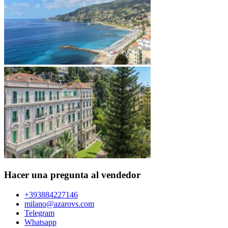
Hacer una pregunta al vendedor
+393884227146
milano@azarovs.com
Telegram
Whatsapp