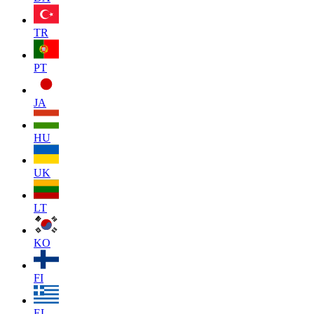
TR
PT
JA
HU
UK
LT
KO
FI
EL