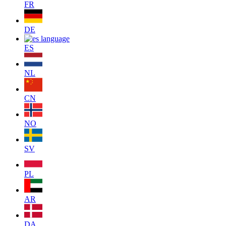
FR
DE
ES
NL
CN
NO
SV
PL
AR
DA