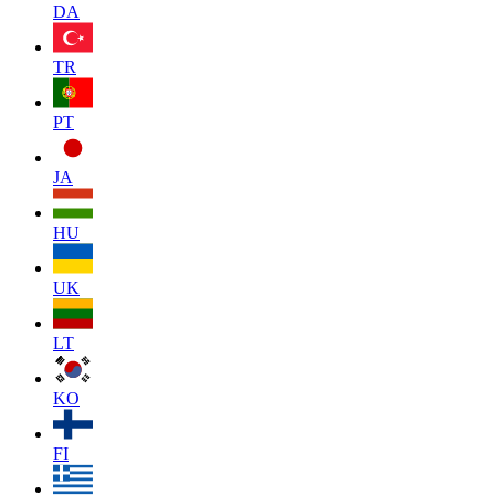
DA
TR
PT
JA
HU
UK
LT
KO
FI