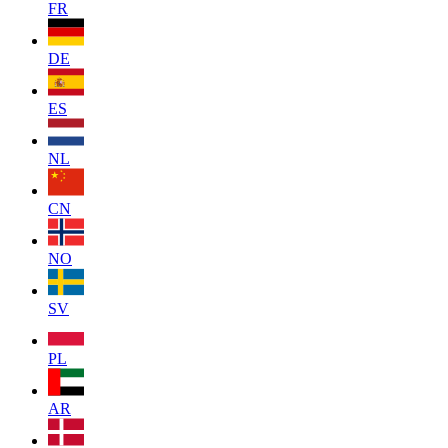
FR
DE
ES
NL
CN
NO
SV
PL
AR