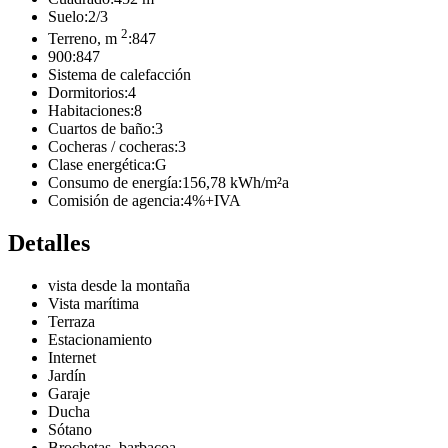
Suelo:
2/3
2
Terreno, m
:
847
900:
847
Sistema de calefacción
Dormitorios:
4
Habitaciones:
8
Cuartos de baño:
3
Cocheras / cocheras:
3
Clase energética:
G
Consumo de energía:
156,78 kWh/m²a
Comisión de agencia:
4%+IVA
Detalles
vista desde la montaña
Vista marítima
Terraza
Estacionamiento
Internet
Jardín
Garaje
Ducha
Sótano
Brochetas, barbacoa