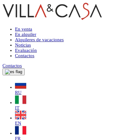
En venta
En alquiler
Alquileres de vacaciones
Noticias
Evaluación
Contactos
Contactos
RU
IT
EN
FR