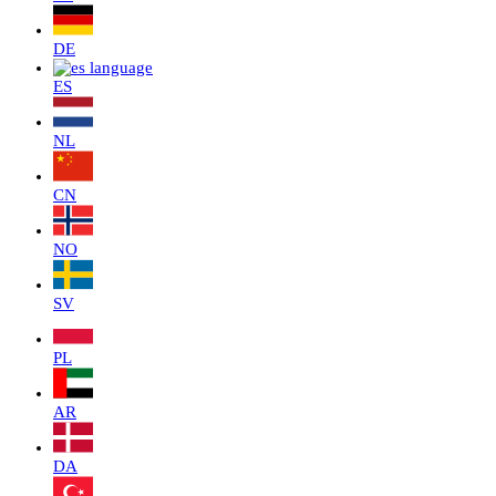
DE
ES
NL
CN
NO
SV
PL
AR
DA