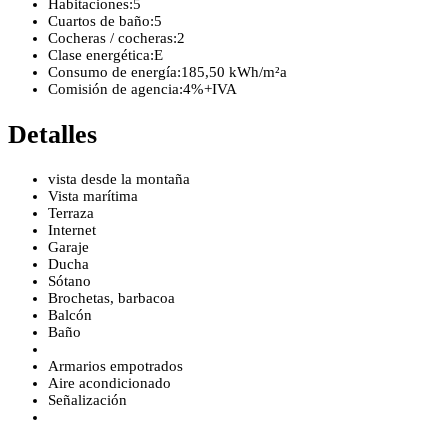
Habitaciones:
5
Cuartos de baño:
5
Cocheras / cocheras:
2
Clase energética:
E
Consumo de energía:
185,50 kWh/m²a
Comisión de agencia:
4%+IVA
Detalles
vista desde la montaña
Vista marítima
Terraza
Internet
Garaje
Ducha
Sótano
Brochetas, barbacoa
Balcón
Baño
Armarios empotrados
Aire acondicionado
Señalización