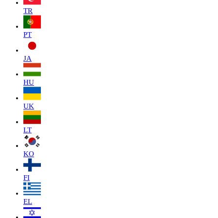
TR
PT
JA
HU
UK
LT
KO
FI
EL