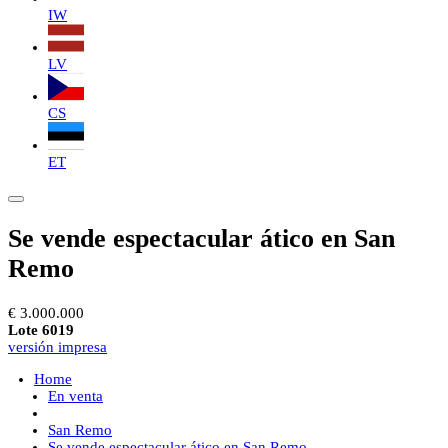
IW
LV
CS
ET
Se vende espectacular ático en San
Remo
€ 3.000.000
Lote 6019
versión impresa
Home
En venta
San Remo
Se vende espectacular ático en San Remo