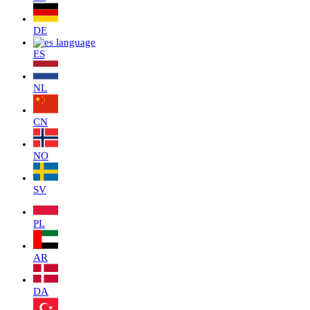
DE
ES
NL
CN
NO
SV
PL
AR
DA