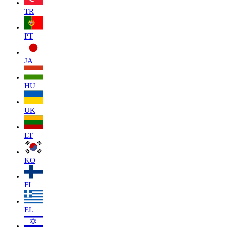
TR
PT
JA
HU
UK
LT
KO
FI
EL