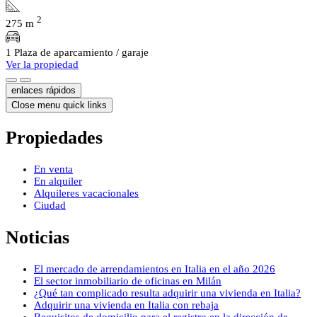
2
275 m
1 Plaza de aparcamiento / garaje
Ver la propiedad
enlaces rápidos
Close menu quick links
Propiedades
En venta
En alquiler
Alquileres vacacionales
Ciudad
Noticias
El mercado de arrendamientos en Italia en el año 2026
El sector inmobiliario de oficinas en Milán
¿Qué tan complicado resulta adquirir una vivienda en Italia?
Adquirir una vivienda en Italia con rebaja
Requisitos de domicilio para el registro en la dirección de