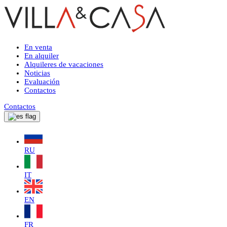
En venta
En alquiler
Alquileres de vacaciones
Noticias
Evaluación
Contactos
Contactos
RU
IT
EN
FR