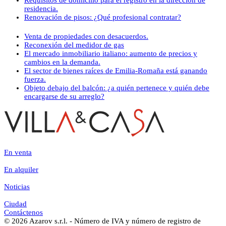
residencia.
Renovación de pisos: ¿Qué profesional contratar?
Venta de propiedades con desacuerdos.
Reconexión del medidor de gas
El mercado inmobiliario italiano: aumento de precios y
cambios en la demanda.
El sector de bienes raíces de Emilia-Romaña está ganando
fuerza.
Objeto debajo del balcón: ¿a quién pertenece y quién debe
encargarse de su arreglo?
En venta
En alquiler
Noticias
Ciudad
Contáctenos
© 2026 Azarov s.r.l. - Número de IVA y número de registro de