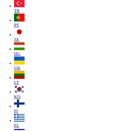
TR
PT
JA
HU
UK
LT
KO
FI
EL