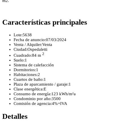
m2.
Características principales
Lote:
5638
Fecha de anuncio:
07/03/2024
Venta / Alquiler:
Venta
Ciudad:
Ospedaletti
2
Cuadrado:
84 m
Suelo:
1
Sistema de calefacción
Dormitorios:
1
Habitaciones:
2
Cuartos de baño:
1
Plaza de aparcamiento / garaje:
1
Clase energética:
E
Consumo de energía:
123 kWh/m²a
Condominio por año:
3500
Comisión de agencia:
4%+IVA
Detalles