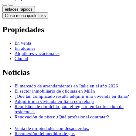
enlaces rápidos
Close menu quick links
Propiedades
En venta
En alquiler
Alquileres vacacionales
Ciudad
Noticias
El mercado de arrendamientos en Italia en el año 2026
El sector inmobiliario de oficinas en Milán
¿Qué tan complicado resulta adquirir una vivienda en Italia?
Adquirir una vivienda en Italia con rebaja
Requisitos de domicilio para el registro en la dirección de
residencia.
Renovación de pisos: ¿Qué profesional contratar?
Venta de propiedades con desacuerdos.
Reconexión del medidor de gas