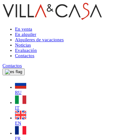
En venta
En alquiler
Alquileres de vacaciones
Noticias
Evaluación
Contactos
Contactos
RU
IT
EN
FR