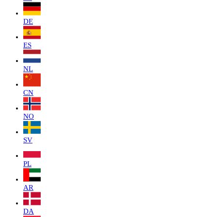
DE
ES
NL
CN
NO
SV
PL
AR
DA