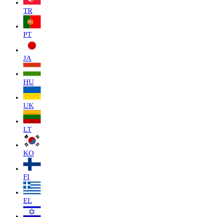
TR
PT
JA
HU
UK
LT
KO
FI
EL