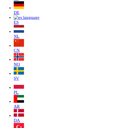
DE
ES
NL
CN
NO
SV
PL
AR
DA