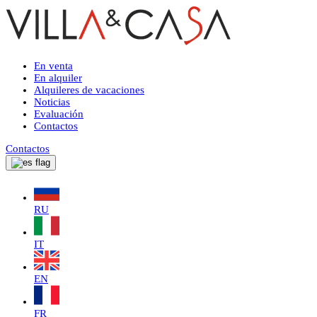
En venta
En alquiler
Alquileres de vacaciones
Noticias
Evaluación
Contactos
Contactos
RU
IT
EN
FR