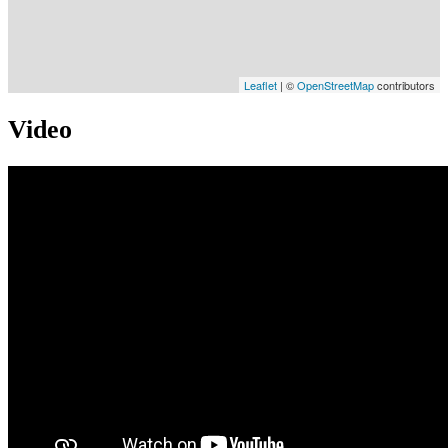
Leaflet
| ©
OpenStreetMap
contributors
Video