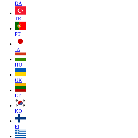
DA
TR
PT
JA
HU
UK
LT
KO
FI