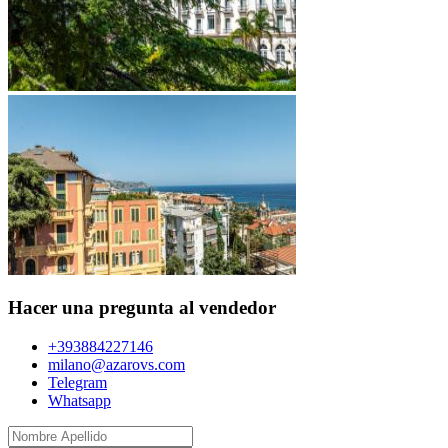
Hacer una pregunta al vendedor
+393884227146
milano@azarovs.com
Telegram
Whatsapp