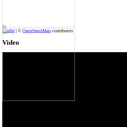
+
-
Leaflet
| ©
OpenStreetMap
contributors
Video