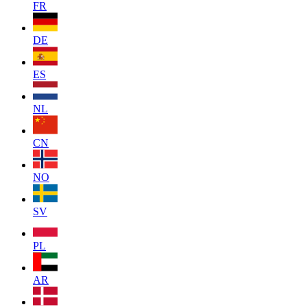
FR
DE
ES
NL
CN
NO
SV
PL
AR