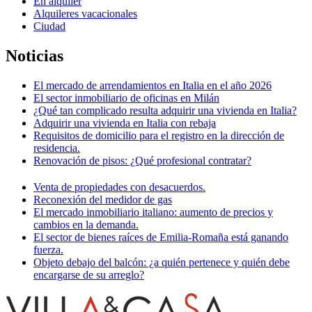
En alquiler
Alquileres vacacionales
Ciudad
Noticias
El mercado de arrendamientos en Italia en el año 2026
El sector inmobiliario de oficinas en Milán
¿Qué tan complicado resulta adquirir una vivienda en Italia?
Adquirir una vivienda en Italia con rebaja
Requisitos de domicilio para el registro en la dirección de
residencia.
Renovación de pisos: ¿Qué profesional contratar?
Venta de propiedades con desacuerdos.
Reconexión del medidor de gas
El mercado inmobiliario italiano: aumento de precios y
cambios en la demanda.
El sector de bienes raíces de Emilia-Romaña está ganando
fuerza.
Objeto debajo del balcón: ¿a quién pertenece y quién debe
encargarse de su arreglo?