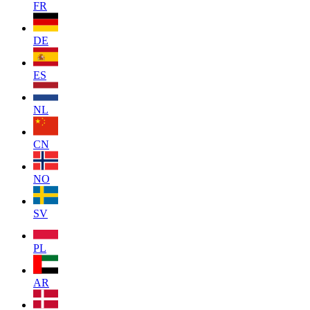
FR
DE
ES
NL
CN
NO
SV
PL
AR