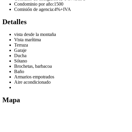
Condominio por año:
1500
Comisión de agencia:
4%+IVA
Detalles
vista desde la montaña
Vista marítima
Terraza
Garaje
Ducha
Sótano
Brochetas, barbacoa
Baño
Armarios empotrados
Aire acondicionado
Mapa