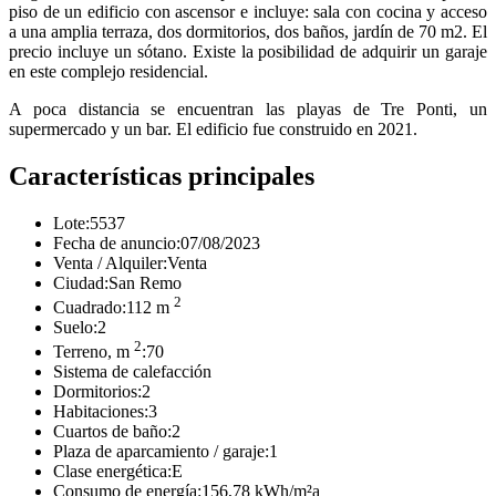
piso de un edificio con ascensor e incluye: sala con cocina y acceso
a una amplia terraza, dos dormitorios, dos baños, jardín de 70 m2. El
precio incluye un sótano. Existe la posibilidad de adquirir un garaje
en este complejo residencial.
A poca distancia se encuentran las playas de Tre Ponti, un
supermercado y un bar. El edificio fue construido en 2021.
Características principales
Lote:
5537
Fecha de anuncio:
07/08/2023
Venta / Alquiler:
Venta
Ciudad:
San Remo
2
Cuadrado:
112 m
Suelo:
2
2
Terreno, m
:
70
Sistema de calefacción
Dormitorios:
2
Habitaciones:
3
Cuartos de baño:
2
Plaza de aparcamiento / garaje:
1
Clase energética:
E
Consumo de energía:
156,78 kWh/m²a