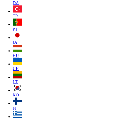
DA
TR
PT
JA
HU
UK
LT
KO
FI