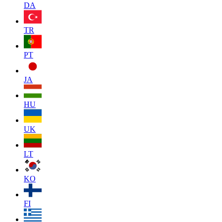
DA
TR
PT
JA
HU
UK
LT
KO
FI