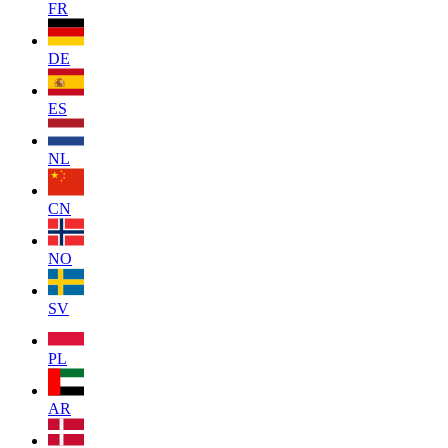
FR
DE
ES
NL
CN
NO
SV
PL
AR