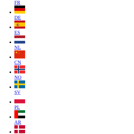
FR
DE
ES
NL
CN
NO
SV
PL
AR