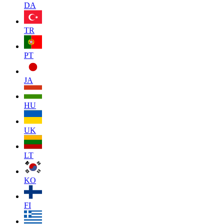
DA
TR
PT
JA
HU
UK
LT
KO
FI