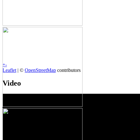
+
-
Leaflet
| ©
OpenStreetMap
contributors
Video