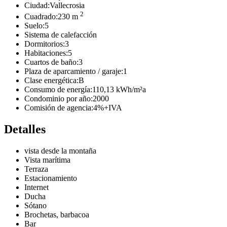
Ciudad:
Vallecrosia
2
Cuadrado:
230 m
Suelo:
5
Sistema de calefacción
Dormitorios:
3
Habitaciones:
5
Cuartos de baño:
3
Plaza de aparcamiento / garaje:
1
Clase energética:
B
Consumo de energía:
110,13 kWh/m²a
Condominio por año:
2000
Comisión de agencia:
4%+IVA
Detalles
vista desde la montaña
Vista marítima
Terraza
Estacionamiento
Internet
Ducha
Sótano
Brochetas, barbacoa
Bar