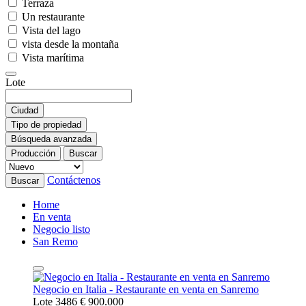
Terraza
Un restaurante
Vista del lago
vista desde la montaña
Vista marítima
Lote
Ciudad
Tipo de propiedad
Búsqueda avanzada
Producción
Buscar
Contáctenos
Buscar
Home
En venta
Negocio listo
San Remo
Negocio en Italia - Restaurante en venta en Sanremo
Lote 3486
€ 900.000