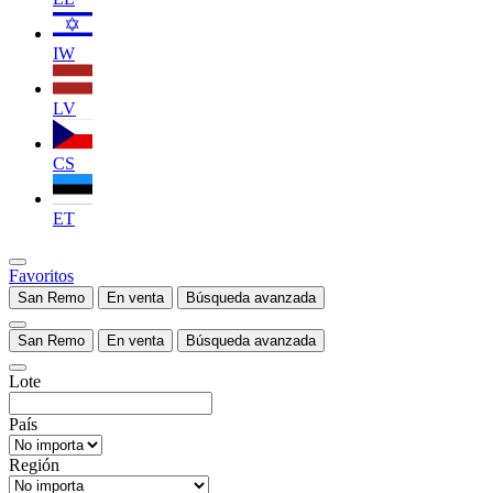
IW
LV
CS
ET
Favoritos
San Remo
En venta
Búsqueda avanzada
San Remo
En venta
Búsqueda avanzada
Lote
País
Región