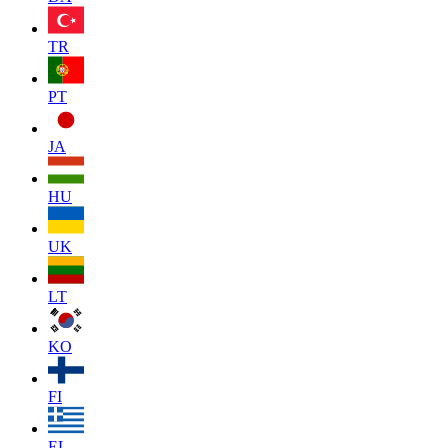
TR
PT
JA
HU
UK
LT
KO
FI
EL