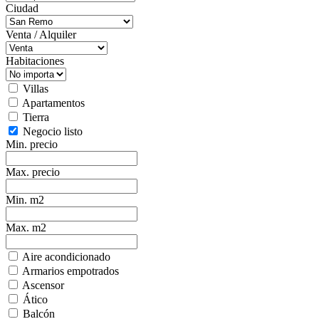
Ciudad
Venta / Alquiler
Habitaciones
Villas
Apartamentos
Tierra
Negocio listo
Min. precio
Max. precio
Min. m2
Max. m2
Aire acondicionado
Armarios empotrados
Ascensor
Ático
Balcón