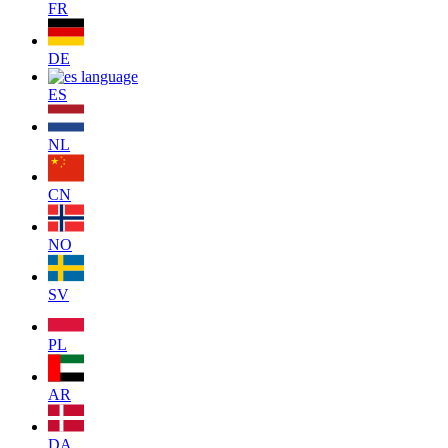
FR
DE
ES
NL
CN
NO
SV
PL
AR
DA