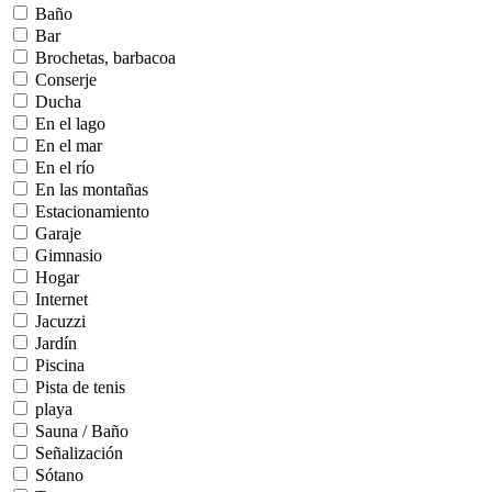
Baño
Bar
Brochetas, barbacoa
Conserje
Ducha
En el lago
En el mar
En el río
En las montañas
Estacionamiento
Garaje
Gimnasio
Hogar
Internet
Jacuzzi
Jardín
Piscina
Pista de tenis
playa
Sauna / Baño
Señalización
Sótano