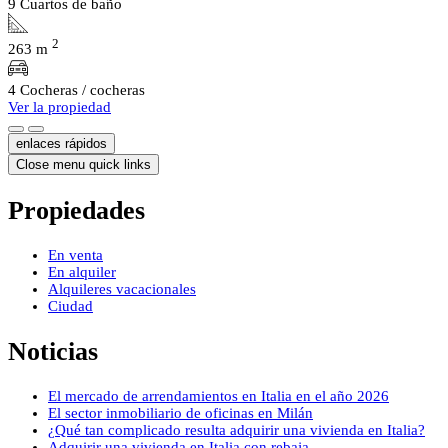
9 Cuartos de baño
2
263 m
4 Cocheras / cocheras
Ver la propiedad
enlaces rápidos
Close menu quick links
Propiedades
En venta
En alquiler
Alquileres vacacionales
Ciudad
Noticias
El mercado de arrendamientos en Italia en el año 2026
El sector inmobiliario de oficinas en Milán
¿Qué tan complicado resulta adquirir una vivienda en Italia?
Adquirir una vivienda en Italia con rebaja