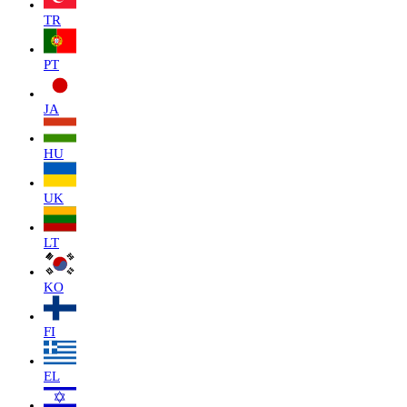
TR
PT
JA
HU
UK
LT
KO
FI
EL