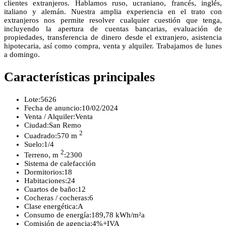
clientes extranjeros. Hablamos ruso, ucraniano, francés, inglés,
italiano y alemán. Nuestra amplia experiencia en el trato con
extranjeros nos permite resolver cualquier cuestión que tenga,
incluyendo la apertura de cuentas bancarias, evaluación de
propiedades, transferencia de dinero desde el extranjero, asistencia
hipotecaria, así como compra, venta y alquiler. Trabajamos de lunes
a domingo.
Características principales
Lote:
5626
Fecha de anuncio:
10/02/2024
Venta / Alquiler:
Venta
Ciudad:
San Remo
2
Cuadrado:
570 m
Suelo:
1/4
2
Terreno, m
:
2300
Sistema de calefacción
Dormitorios:
18
Habitaciones:
24
Cuartos de baño:
12
Cocheras / cocheras:
6
Clase energética:
A
Consumo de energía:
189,78 kWh/m²a
Comisión de agencia:
4%+IVA