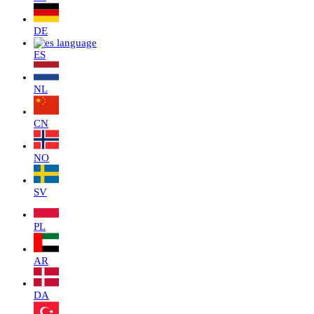
DE
ES
NL
CN
NO
SV
PL
AR
DA