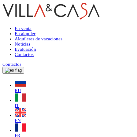
En venta
En alquiler
Alquileres de vacaciones
Noticias
Evaluación
Contactos
Contactos
RU
IT
EN
FR