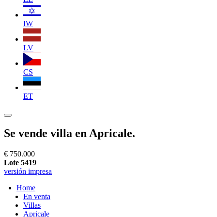
IW
LV
CS
ET
Se vende villa en Apricale.
€ 750.000
Lote 5419
versión impresa
Home
En venta
Villas
Apricale