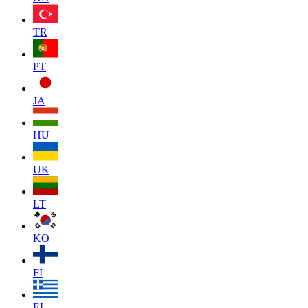
TR
PT
JA
HU
UK
LT
KO
FI
EL