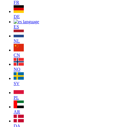
FR
DE
ES
NL
CN
NO
SV
PL
AR
DA