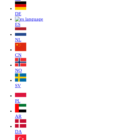
DE
ES
NL
CN
NO
SV
PL
AR
DA