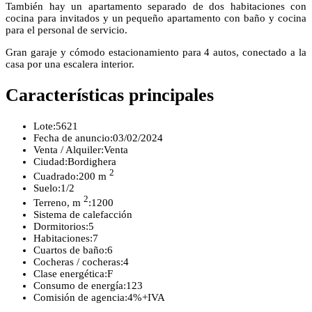
También hay un apartamento separado de dos habitaciones con
cocina para invitados y un pequeño apartamento con baño y cocina
para el personal de servicio.
Gran garaje y cómodo estacionamiento para 4 autos, conectado a la
casa por una escalera interior.
Características principales
Lote:
5621
Fecha de anuncio:
03/02/2024
Venta / Alquiler:
Venta
Ciudad:
Bordighera
2
Cuadrado:
200 m
Suelo:
1/2
2
Terreno, m
:
1200
Sistema de calefacción
Dormitorios:
5
Habitaciones:
7
Cuartos de baño:
6
Cocheras / cocheras:
4
Clase energética:
F
Consumo de energía:
123
Comisión de agencia:
4%+IVA