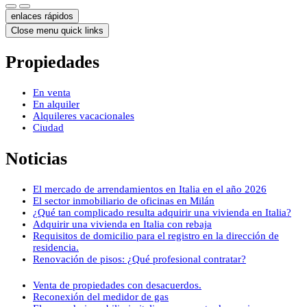
enlaces rápidos
Close menu quick links
Propiedades
En venta
En alquiler
Alquileres vacacionales
Ciudad
Noticias
El mercado de arrendamientos en Italia en el año 2026
El sector inmobiliario de oficinas en Milán
¿Qué tan complicado resulta adquirir una vivienda en Italia?
Adquirir una vivienda en Italia con rebaja
Requisitos de domicilio para el registro en la dirección de
residencia.
Renovación de pisos: ¿Qué profesional contratar?
Venta de propiedades con desacuerdos.
Reconexión del medidor de gas