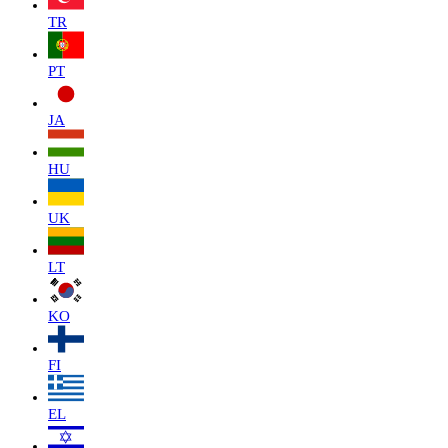
TR
PT
JA
HU
UK
LT
KO
FI
EL