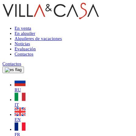
En venta
En alquiler
Alquileres de vacaciones
Noticias
Evaluación
Contactos
Contactos
RU
IT
EN
FR