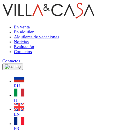
En venta
En alquiler
Alquileres de vacaciones
Noticias
Evaluación
Contactos
Contactos
RU
IT
EN
FR