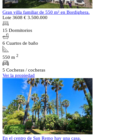
Gran villa familiar de 550 m² en Bordighera.
Lote 3608
€ 3.500.000
15 Dormitorios
6 Cuartos de baño
2
550 m
5 Cocheras / cocheras
Ver la propiedad
En el centro de San Remo hay una casa.