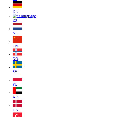
DE
ES
NL
CN
NO
SV
PL
AR
DA