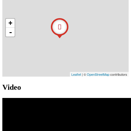
+
-
Leaflet
| ©
OpenStreetMap
contributors
Video