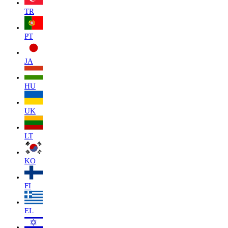
TR
PT
JA
HU
UK
LT
KO
FI
EL