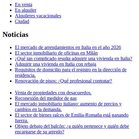
En venta
En alquiler
Alquileres vacacionales
Ciudad
Noticias
El mercado de arrendamientos en Italia en el año 2026
El sector inmobiliario de oficinas en Milán
¿Qué tan complicado resulta adquirir una vivienda en Italia?
Adquirir una vivienda en Italia con rebaja
Requisitos de domicilio para el registro en la dirección de
residencia.
Renovación de pisos: ¿Qué profesional contratar?
Venta de propiedades con desacuerdos.
Reconexión del medidor de gas
El mercado inmobiliario italiano: aumento de precios y
cambios en la demanda.
El sector de bienes raíces de Emilia-Romaña está ganando
fuerza.
Objeto debajo del balcón: ¿a quién pertenece y quién debe
encargarse de su arreglo?