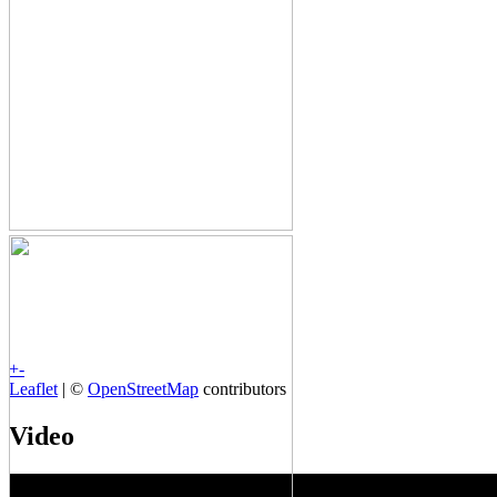
+
-
Leaflet
| ©
OpenStreetMap
contributors
Video