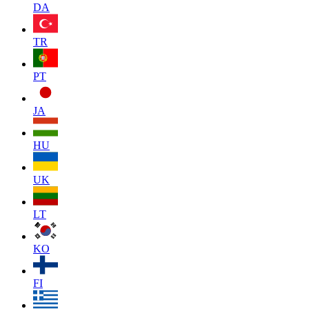
DA
TR
PT
JA
HU
UK
LT
KO
FI