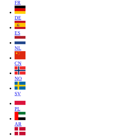
FR
DE
ES
NL
CN
NO
SV
PL
AR