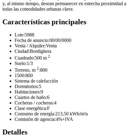
y, al mismo tiempo, desean permanecer en estrecha proximidad a
todas las comodidades urbanas clave.
Características principales
Lote:
5988
Fecha de anuncio:
00/00/0000
Venta / Alquiler:
Venta
Ciudad:
Bordighera
2
Cuadrado:
500 m
Suelo:
1/3
2
Terreno, m
:
800
1500:
800
Sistema de calefacción
Dormitorios:
5
Habitaciones:
9
Cuartos de baño:
6
Cocheras / cocheras:
4
Clase energética:
F
Consumo de energía:
213,50 kWh/m²a
Comisión de agencia:
4%+IVA
Detalles