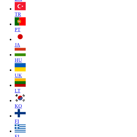
TR
PT
JA
HU
UK
LT
KO
FI
EL