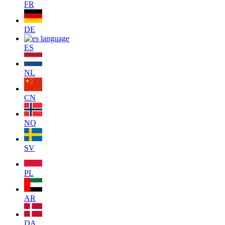
FR
DE
ES
NL
CN
NO
SV
PL
AR
DA