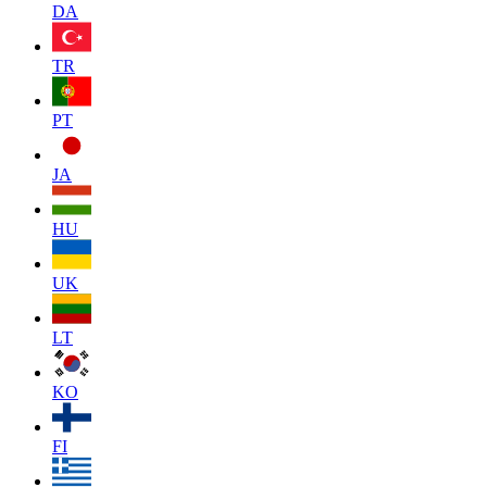
DA
TR
PT
JA
HU
UK
LT
KO
FI