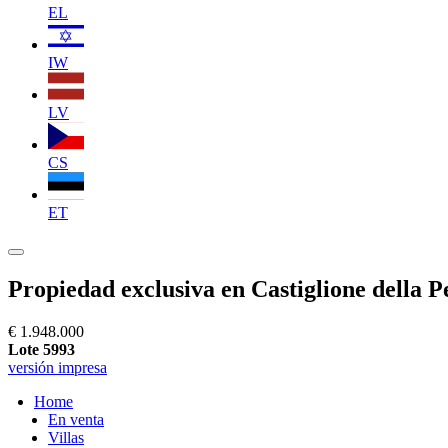
EL
IW
LV
CS
ET
Propiedad exclusiva en Castiglione della P
€ 1.948.000
Lote 5993
versión impresa
Home
En venta
Villas