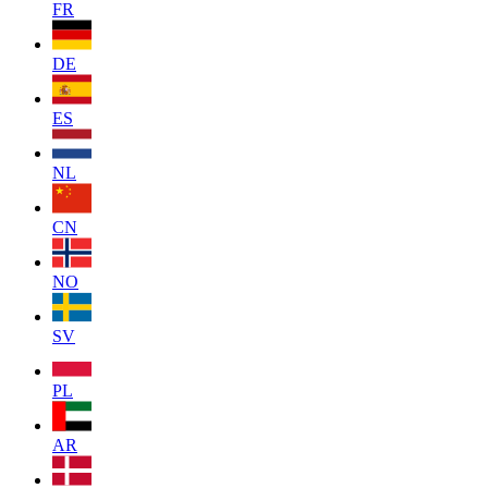
FR
DE
ES
NL
CN
NO
SV
PL
AR