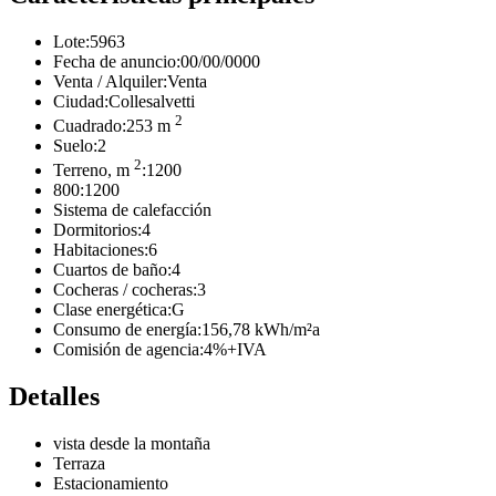
Lote:
5963
Fecha de anuncio:
00/00/0000
Venta / Alquiler:
Venta
Ciudad:
Collesalvetti
2
Cuadrado:
253 m
Suelo:
2
2
Terreno, m
:
1200
800:
1200
Sistema de calefacción
Dormitorios:
4
Habitaciones:
6
Cuartos de baño:
4
Cocheras / cocheras:
3
Clase energética:
G
Consumo de energía:
156,78 kWh/m²a
Comisión de agencia:
4%+IVA
Detalles
vista desde la montaña
Terraza
Estacionamiento