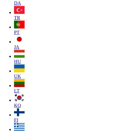
DA
TR
PT
JA
HU
UK
LT
KO
FI