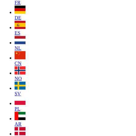
FR
DE
ES
NL
CN
NO
SV
PL
AR