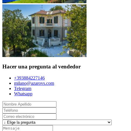
Hacer una pregunta al vendedor
+393884227146
milano@azarovs.com
Telegram
Whatsapp