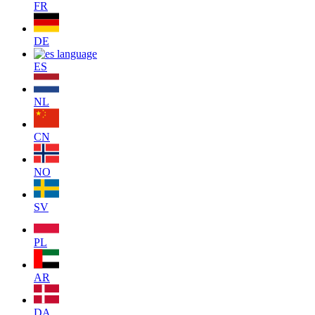
FR
DE
ES
NL
CN
NO
SV
PL
AR
DA