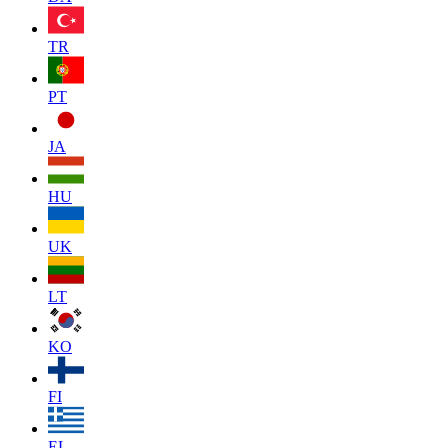
TR
PT
JA
HU
UK
LT
KO
FI
EL