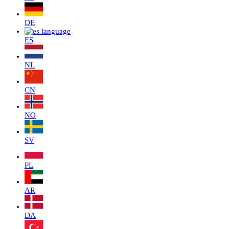
DE
ES
NL
CN
NO
SV
PL
AR
DA