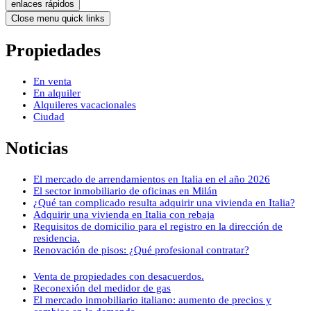
enlaces rápidos
Close menu quick links
Propiedades
En venta
En alquiler
Alquileres vacacionales
Ciudad
Noticias
El mercado de arrendamientos en Italia en el año 2026
El sector inmobiliario de oficinas en Milán
¿Qué tan complicado resulta adquirir una vivienda en Italia?
Adquirir una vivienda en Italia con rebaja
Requisitos de domicilio para el registro en la dirección de
residencia.
Renovación de pisos: ¿Qué profesional contratar?
Venta de propiedades con desacuerdos.
Reconexión del medidor de gas
El mercado inmobiliario italiano: aumento de precios y