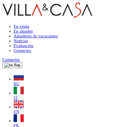
En venta
En alquiler
Alquileres de vacaciones
Noticias
Evaluación
Contactos
Contactos
RU
IT
EN
FR