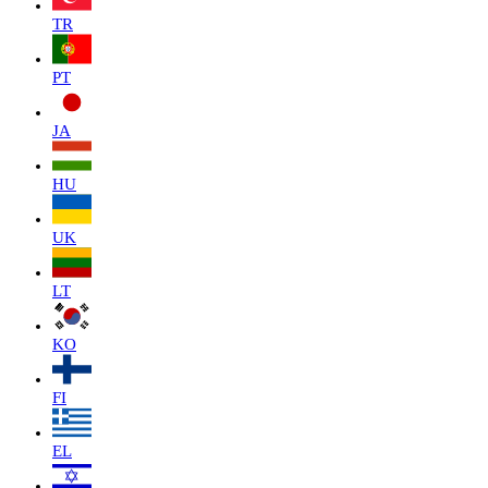
TR
PT
JA
HU
UK
LT
KO
FI
EL