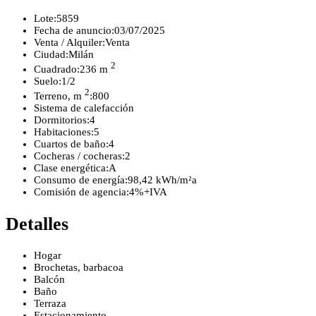
Lote:
5859
Fecha de anuncio:
03/07/2025
Venta / Alquiler:
Venta
Ciudad:
Milán
2
Cuadrado:
236 m
Suelo:
1/2
2
Terreno, m
:
800
Sistema de calefacción
Dormitorios:
4
Habitaciones:
5
Cuartos de baño:
4
Cocheras / cocheras:
2
Clase energética:
A
Consumo de energía:
98,42 kWh/m²a
Comisión de agencia:
4%+IVA
Detalles
Hogar
Brochetas, barbacoa
Balcón
Baño
Terraza
Estacionamiento