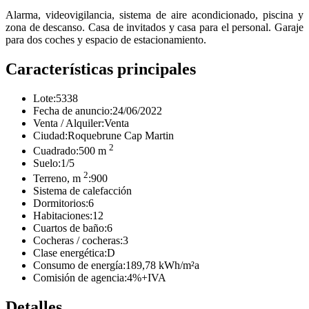
Alarma, videovigilancia, sistema de aire acondicionado, piscina y
zona de descanso. Casa de invitados y casa para el personal. Garaje
para dos coches y espacio de estacionamiento.
Características principales
Lote:
5338
Fecha de anuncio:
24/06/2022
Venta / Alquiler:
Venta
Ciudad:
Roquebrune Cap Martin
2
Cuadrado:
500 m
Suelo:
1/5
2
Terreno, m
:
900
Sistema de calefacción
Dormitorios:
6
Habitaciones:
12
Cuartos de baño:
6
Cocheras / cocheras:
3
Clase energética:
D
Consumo de energía:
189,78 kWh/m²a
Comisión de agencia:
4%+IVA
Detalles