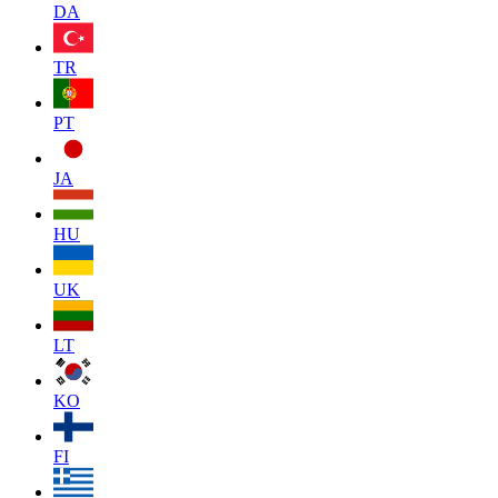
DA
TR
PT
JA
HU
UK
LT
KO
FI