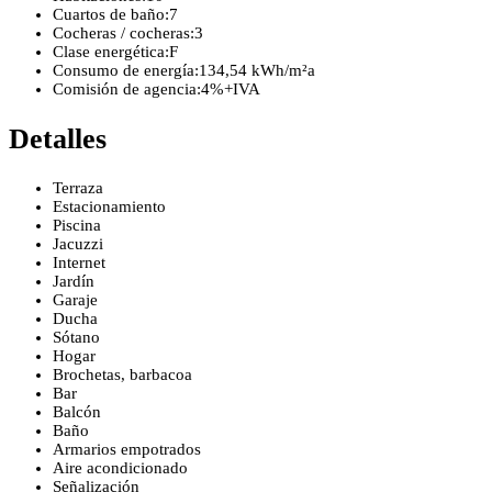
Cuartos de baño:
7
Cocheras / cocheras:
3
Clase energética:
F
Consumo de energía:
134,54 kWh/m²a
Comisión de agencia:
4%+IVA
Detalles
Terraza
Estacionamiento
Piscina
Jacuzzi
Internet
Jardín
Garaje
Ducha
Sótano
Hogar
Brochetas, barbacoa
Bar
Balcón
Baño
Armarios empotrados
Aire acondicionado
Señalización