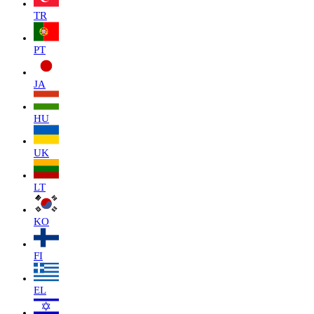
TR
PT
JA
HU
UK
LT
KO
FI
EL