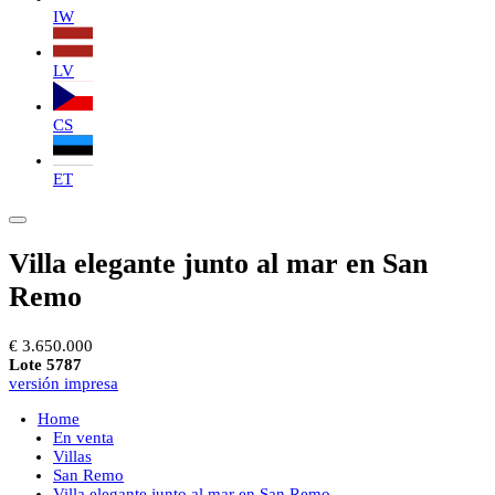
IW
LV
CS
ET
Villa elegante junto al mar en San
Remo
€ 3.650.000
Lote 5787
versión impresa
Home
En venta
Villas
San Remo
Villa elegante junto al mar en San Remo