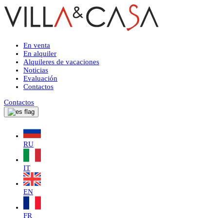
En venta
En alquiler
Alquileres de vacaciones
Noticias
Evaluación
Contactos
Contactos
RU
IT
EN
FR