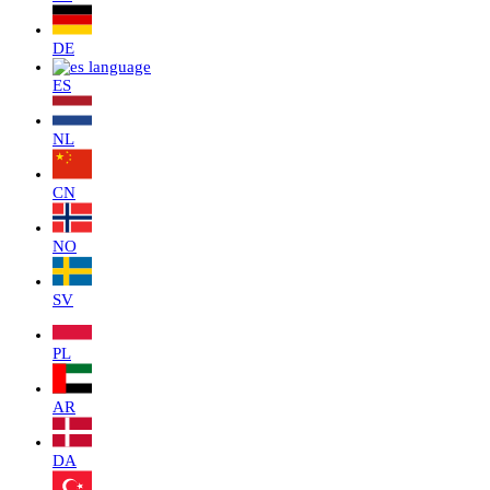
DE
ES
NL
CN
NO
SV
PL
AR
DA