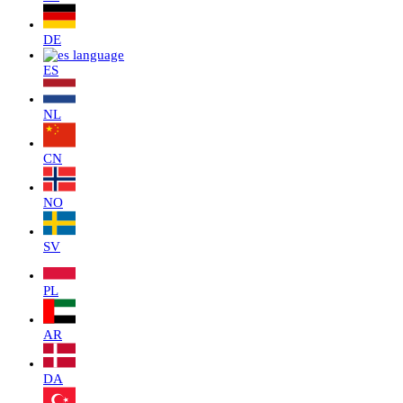
DE
ES
NL
CN
NO
SV
PL
AR
DA