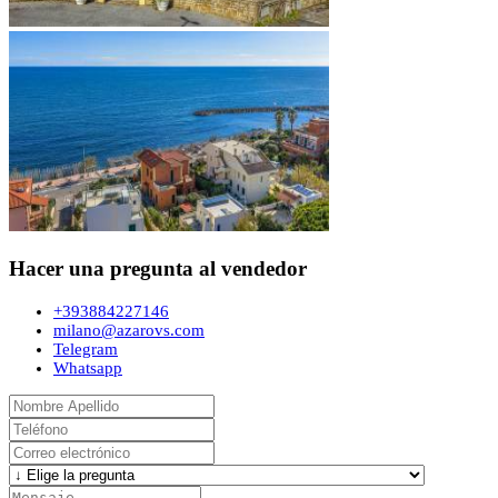
Hacer una pregunta al vendedor
+393884227146
milano@azarovs.com
Telegram
Whatsapp