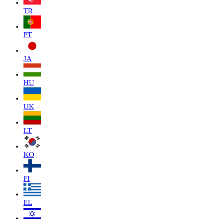
TR
PT
JA
HU
UK
LT
KO
FI
EL