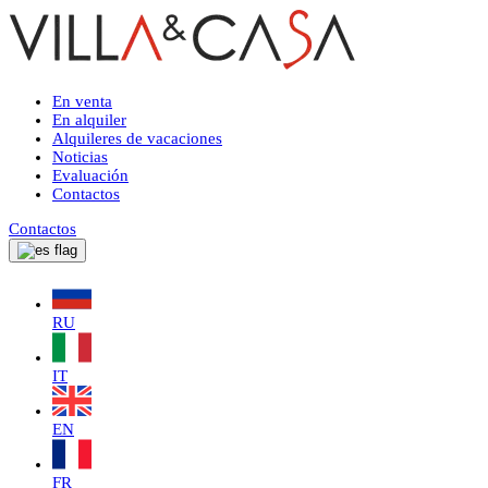
En venta
En alquiler
Alquileres de vacaciones
Noticias
Evaluación
Contactos
Contactos
RU
IT
EN
FR