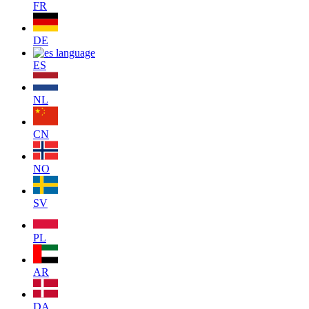
FR
DE
ES
NL
CN
NO
SV
PL
AR
DA