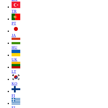
TR
PT
JA
HU
UK
LT
KO
FI
EL