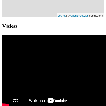
Leaflet
| ©
OpenStreetMap
contributors
Video