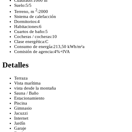
Cuadrado:
1000 m
Suelo:
5/5
2
Terreno, m
:
2000
Sistema de calefacción
Dormitorios:
4
Habitaciones:
6
Cuartos de baño:
5
Cocheras / cocheras:
10
Clase energética:
C
Consumo de energía:
213,50 kWh/m²a
Comisión de agencia:
4%+IVA
Detalles
Terraza
Vista marítima
vista desde la montaña
Sauna / Baño
Estacionamiento
Piscina
Gimnasio
Jacuzzi
Internet
Jardín
Garaje