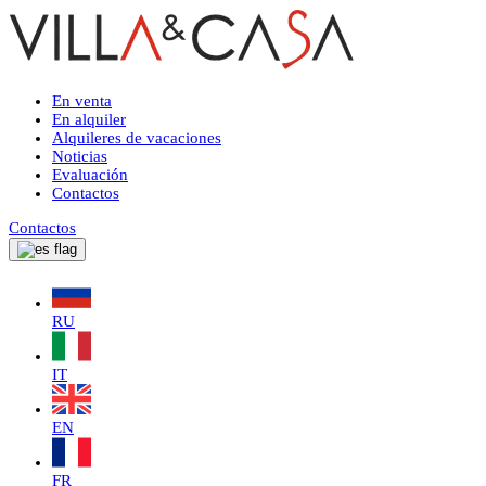
En venta
En alquiler
Alquileres de vacaciones
Noticias
Evaluación
Contactos
Contactos
RU
IT
EN
FR