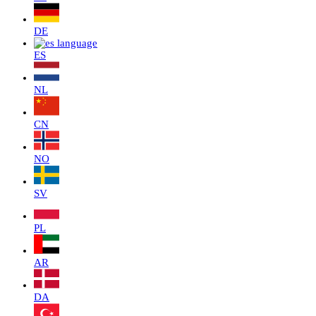
DE
ES
NL
CN
NO
SV
PL
AR
DA