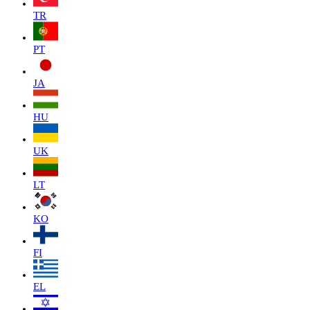
TR
PT
JA
HU
UK
LT
KO
FI
EL