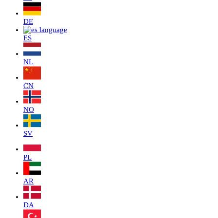
DE
ES
NL
CN
NO
SV
PL
AR
DA