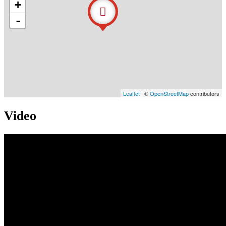
+
-
Leaflet
| ©
OpenStreetMap
contributors
Video