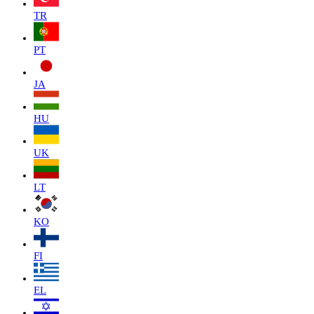
TR
PT
JA
HU
UK
LT
KO
FI
EL