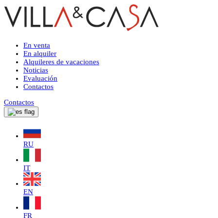
En venta
En alquiler
Alquileres de vacaciones
Noticias
Evaluación
Contactos
Contactos
RU
IT
EN
FR