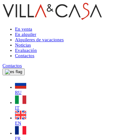
En venta
En alquiler
Alquileres de vacaciones
Noticias
Evaluación
Contactos
Contactos
RU
IT
EN
FR