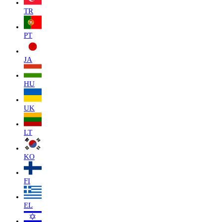
TR
PT
JA
HU
UK
LT
KO
FI
EL