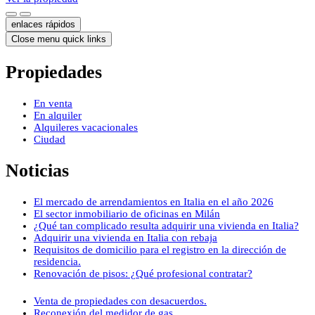
enlaces rápidos
Close menu quick links
Propiedades
En venta
En alquiler
Alquileres vacacionales
Ciudad
Noticias
El mercado de arrendamientos en Italia en el año 2026
El sector inmobiliario de oficinas en Milán
¿Qué tan complicado resulta adquirir una vivienda en Italia?
Adquirir una vivienda en Italia con rebaja
Requisitos de domicilio para el registro en la dirección de
residencia.
Renovación de pisos: ¿Qué profesional contratar?
Venta de propiedades con desacuerdos.
Reconexión del medidor de gas