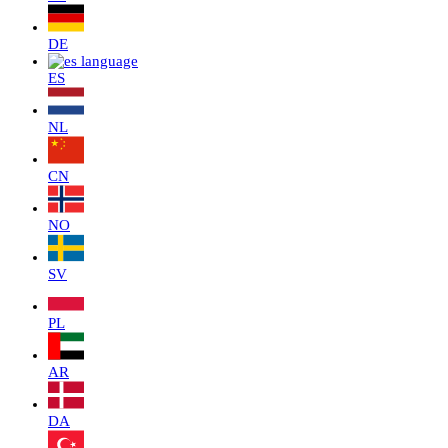
DE
ES
NL
CN
NO
SV
PL
AR
DA