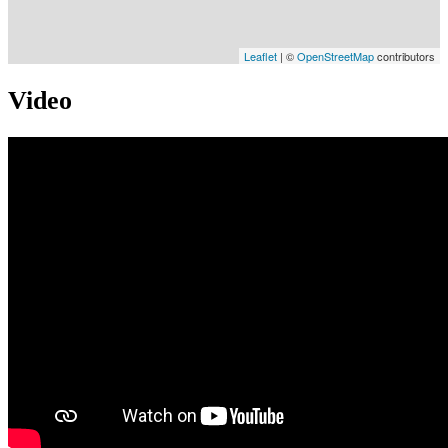
Leaflet
| ©
OpenStreetMap
contributors
Video