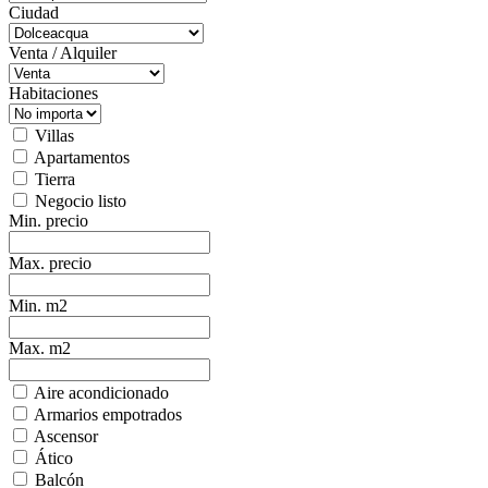
Ciudad
Venta / Alquiler
Habitaciones
Villas
Apartamentos
Tierra
Negocio listo
Min. precio
Max. precio
Min. m2
Max. m2
Aire acondicionado
Armarios empotrados
Ascensor
Ático
Balcón