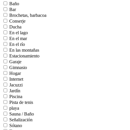
Baño
Bar
Brochetas, barbacoa
Conserje
Ducha
En el lago
En el mar
En el río
En las montañas
Estacionamiento
Garaje
Gimnasio
Hogar
Internet
Jacuzzi
Jardín
Piscina
Pista de tenis
playa
Sauna / Baño
Señalización
Sótano