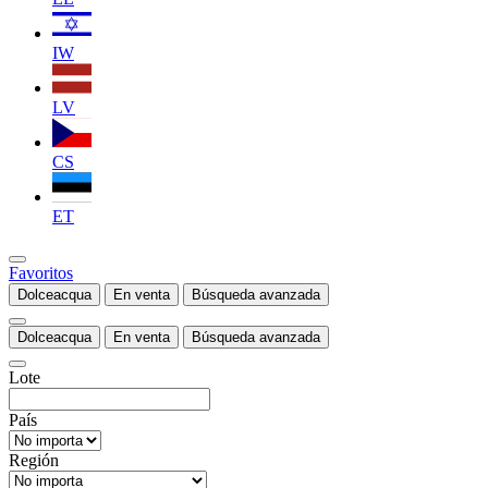
IW
LV
CS
ET
Favoritos
Dolceacqua
En venta
Búsqueda avanzada
Dolceacqua
En venta
Búsqueda avanzada
Lote
País
Región