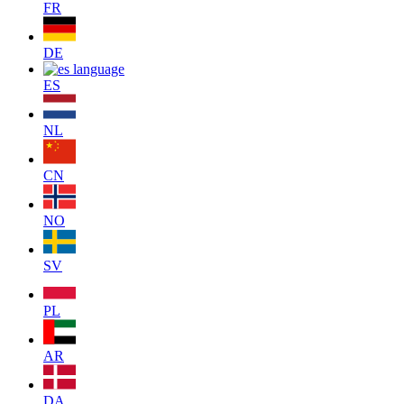
FR
DE
ES
NL
CN
NO
SV
PL
AR
DA