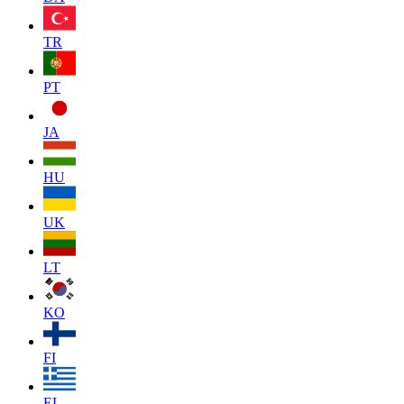
TR
PT
JA
HU
UK
LT
KO
FI
EL