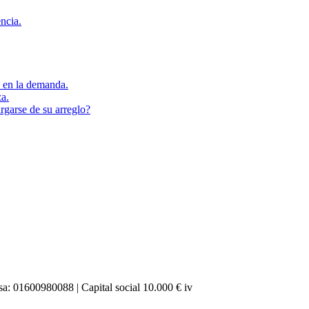
encia.
s en la demanda.
za.
rgarse de su arreglo?
a: 01600980088 | Capital social 10.000 € iv