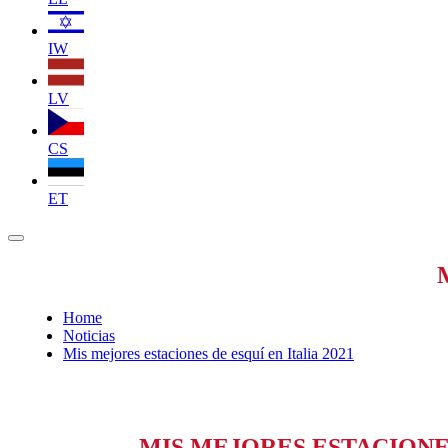
IW
LV
CS
ET
M
Home
Noticias
Mis mejores estaciones de esquí en Italia 2021
MIS MEJORES ESTACIONES