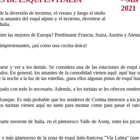
de la diversión de invierno, el verano y luego el otoño
s amantes del esquí alpino y el invierno, divertirse al
talia.
 entre las mejores de Europa? Perdóname Francia, Suiza, Austria y Alem
uí impresionantes, ¡así como una cocina única!
se y ver a los demás. Se considera una de las estaciones de esquí
ados. En general, los amantes de la comodidad vienen aquí: aquí hay u
la noche a la luz de las estrellas, ¡para ellos algunas pistas de esquí f
ado con todo lo necesario. Además, a los turistas se les ofrecen sender
nque. Es más probable que los senderos de Cortina interesen a los pr
turistas vienen aquí no tanto para montar como para pasar el rato. L
rte noroeste de Italia, en el pintoresco Valle de Aosta, entre los pic
l y más glamoroso de la zona de esquí italo-francesa "Via Lattea" (qu