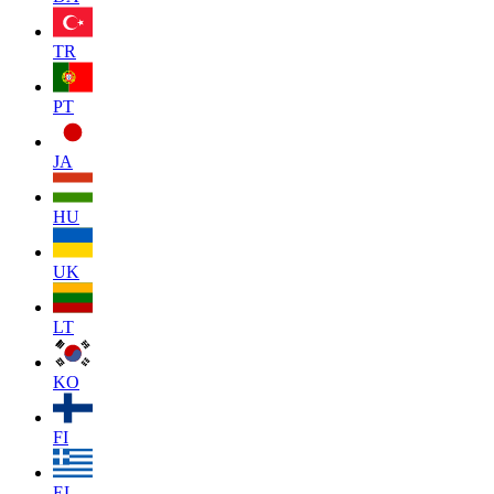
TR
PT
JA
HU
UK
LT
KO
FI
EL