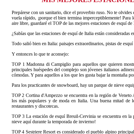
Prepárese con un sanitario, dice el proverbio ruso. No te olvides 
vuela rápido, ¡porque el bien termina imperceptiblemente! Para lo
aire libre, guardaré el TOP de las mejores estaciones de esquí de I
¿Sabías que las estaciones de esquí de Italia están consideradas
Todo salió bien en Italia: paisajes extraordinarios, pistas de esq
Y entonces lo que te aconsejo: ⠀
TOP 1 Madonna di Campiglio para aquellos que quieren mostrar
principales huéspedes del complejo son jóvenes italianos adiner
cómodas. Y para aquellos a los que les gusta bajar la montaña por 
Para los practicantes de snowboard, hay un parque de nieve equip
TOP 2 Cortina d'Ampezzo se encuentra en la región de Veneto Au
los más populares y de moda en Italia. Una buena mitad de los 
restaurantes y discotecas.
TOP 3 La estación de esquí Breuil-Cervinia se encuentra en la pa
nieve aquí durante la temporada de invierno!
TOP 4 Sestriere Resort es considerado el pueblo alpino principa