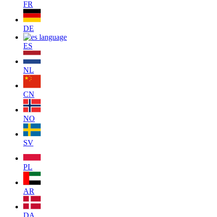
FR
DE
ES
NL
CN
NO
SV
PL
AR
DA