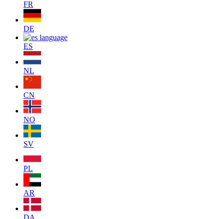
FR
DE
ES
NL
CN
NO
SV
PL
AR
DA