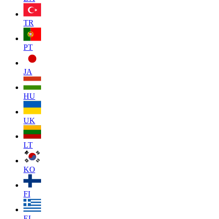
TR
PT
JA
HU
UK
LT
KO
FI
EL