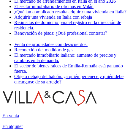
El mercado de arrendamientos en Italia en el año 2026
El sector inmobiliario de oficinas en Milán
¿Qué tan complicado resulta adquirir una vivienda en Italia?
Adquirir una vivienda en Italia con rebaja
Requisitos de domicilio para el registro en la dirección de
residencia.
Renovación de pisos: ¿Qué profesional contratar?
Venta de propiedades con desacuerdos.
Reconexión del medidor de gas
El mercado inmobiliario italiano: aumento de precios y
cambios en la demanda.
El sector de bienes raíces de Emilia-Romaña está ganando
fuerza.
Objeto debajo del balcón: ¿a quién pertenece y quién debe
encargarse de su arreglo?
En venta
En alquiler