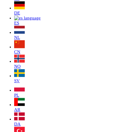
DE
ES
NL
CN
NO
SV
PL
AR
DA