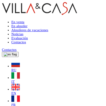
En venta
En alquiler
Alquileres de vacaciones
Noticias
Evaluación
Contactos
Contactos
RU
IT
EN
FR