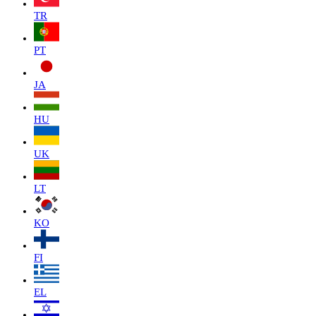
TR
PT
JA
HU
UK
LT
KO
FI
EL